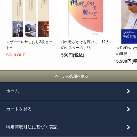
マザーテレサしおり3枚セッ
神の呼びかけを聴いて 12人
トA
のシスターの手記
≪DVD≫マ
の世界
550円(税込)
SOLD OUT
5,500円(
ページの先頭へ戻る
ホーム
カートを見る
特定商取引法に基づく表記