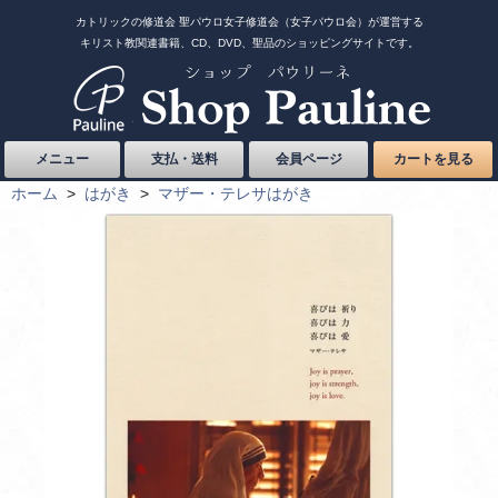
カトリックの修道会 聖パウロ女子修道会（女子パウロ会）が運営する
キリスト教関連書籍、CD、DVD、聖品のショッピングサイトです。
メニュー
支払・送料
会員ページ
カートを見る
ホーム
>
はがき
>
マザー・テレサはがき