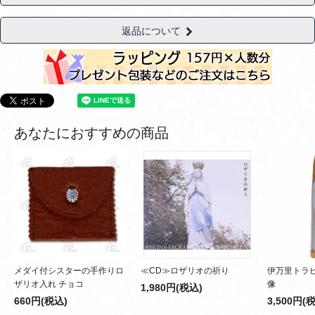
返品について
あなたにおすすめの商品
メダイ付シスターの手作りロ
≪CD≫ロザリオの祈り
伊万里トラ
ザリオ入れ チョコ
像
1,980円(税込)
660円(税込)
3,500円(