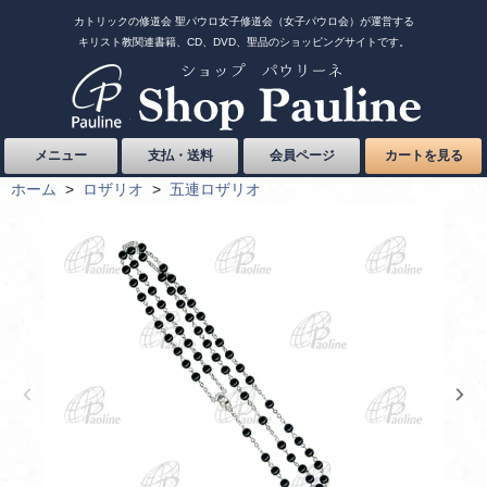
カトリックの修道会 聖パウロ女子修道会（女子パウロ会）が運営する
キリスト教関連書籍、CD、DVD、聖品のショッピングサイトです。
メニュー
支払・送料
会員ページ
カートを見る
ホーム
>
ロザリオ
>
五連ロザリオ