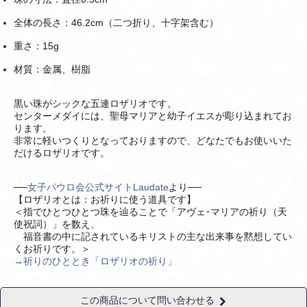
全体の長さ：46.2cm（二つ折り、十字架含む）
重さ：15g
材質：金属、樹脂
黒い珠がシックな五連ロザリオです。
センターメダイには、聖母マリアと幼子イエスが彫り込まれてお
ります。
非常に軽いつくりとなっておりますので、どなたでもお使いいた
だけるロザリオです。
──
女子パウロ会公式サイトLaudate
より──
【ロザリオとは：お祈りに使う道具です】
＜指でひとつひとつ珠を辿ることで「アヴェ･マリアの祈り（天
使祝詞）」を数え、
福音書の中に記されているキリストの主な出来事を黙想してい
くお祈りです。＞
→祈りのひととき「ロザリオの祈り」
この商品について問い合わせる