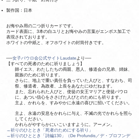
製作国：日本
お悔やみ用の二つ折りカードです。
カード表面に、3本の白ユリとお悔やみの言葉がエンボス加工で
表現されております。
ホワイトの中紙と、オフホワイトの封筒付きです。
──
女子パウロ会公式サイトLaudate
より──
【すべての死者のために祈りましょう】
師イエス、わたしたちの両親、恩人、修道会の兄弟、姉妹、
親族のために祈ります。
さらに、地上で重い責任を負っていた人びと、すなわち、司
祭、修道者、為政者、上長をあなたにゆだねます。
また、忘れられた人びと、使徒の女王マリアと使徒パウロ
に、あつい信心をささげた人びとのためにも祈ります。
主よ、かれらを、すみやかに永遠の喜びに招いてください。
主よ、永遠の安息をかれらに与え、不滅の光でかれらを照ら
してください。
かれらがやすらかにいこいますように。アーメン。
→祈りのひととき「死者のためにする祈り」
→祈りのひととき「詩編130」（De Profundis／デ・プロフンデ