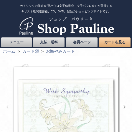
カトリックの修道会 聖パウロ女子修道会（女子パウロ会）が運営する
キリスト教関連書籍、CD、DVD、聖品のショッピングサイトです。
メニュー
支払・送料
会員ページ
カートを見る
ホーム
>
カード類
>
お悔やみカード