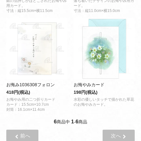
銀の箔押しがほどこされたお悔やみ
落ち着いたデザインのお悔やみ用カ
用カード。
ード。
寸法：縦15.5cm×横11.5cm
寸法：縦11.0cm×横15.0cm
お悔み1036308フォロン
お悔やみカード
418円(税込)
198円(税込)
お悔やみ用の二つ折りカード
水彩の優しいタッチで描かれた草花
カード：15.5cm×10.7cm
のお悔やみカード。
封筒：16.1cm×11.4cm
6
1
6
商品中
-
商品
前へ
次へ