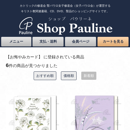
カトリックの修道会 聖パウロ女子修道会（女子パウロ会）が運営する
キリスト教関連書籍、CD、DVD、聖品のショッピングサイトです。
メニュー
支払・送料
会員ページ
カートを見る
【お悔やみカード】 に登録されている商品
6
件の商品が見つかりました
おすすめ順
価格順
新着順