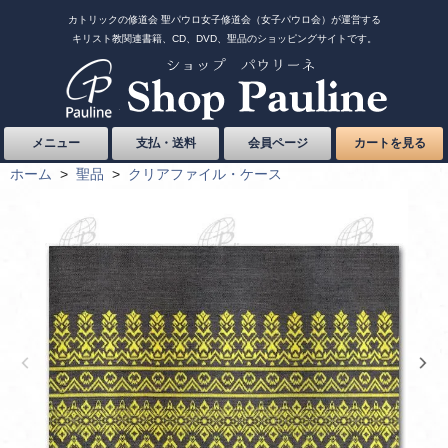
カトリックの修道会 聖パウロ女子修道会（女子パウロ会）が運営する
キリスト教関連書籍、CD、DVD、聖品のショッピングサイトです。
メニュー
支払・送料
会員ページ
カートを見る
ホーム
>
聖品
>
クリアファイル・ケース