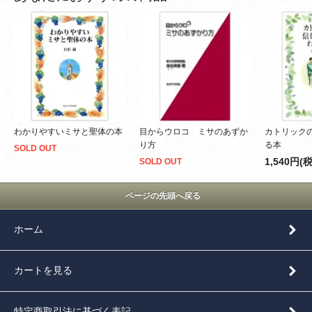
わかりやすいミサと聖体の本
目からウロコ ミサのあずか
カトリック
り方
る本
SOLD OUT
1,540円(
SOLD OUT
ページの先頭へ戻る
ホーム
カートを見る
特定商取引法に基づく表記