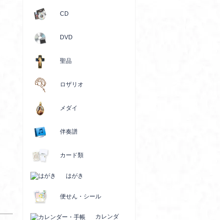
CD
DVD
聖品
ロザリオ
メダイ
伴奏譜
カード類
はがき
便せん・シール
カレンダ