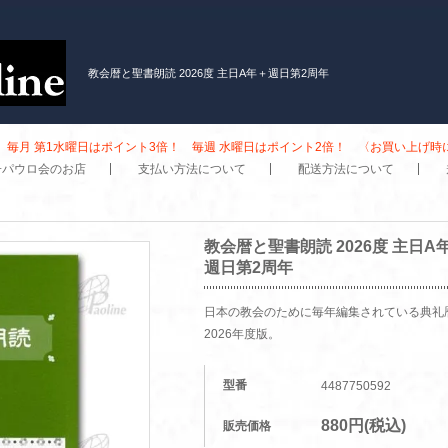
教会暦と聖書朗読 2026度 主日A年＋週日第2周年
毎月 第1水曜日はポイント3倍！ 毎週 水曜日はポイント2倍！ 〈お買い上げ
子パウロ会のお店
支払い方法について
配送方法について
教会暦と聖書朗読 2026度 主日A
週日第2周年
日本の教会のために毎年編集されている典礼
2026年度版。
型番
4487750592
880円(税込)
販売価格