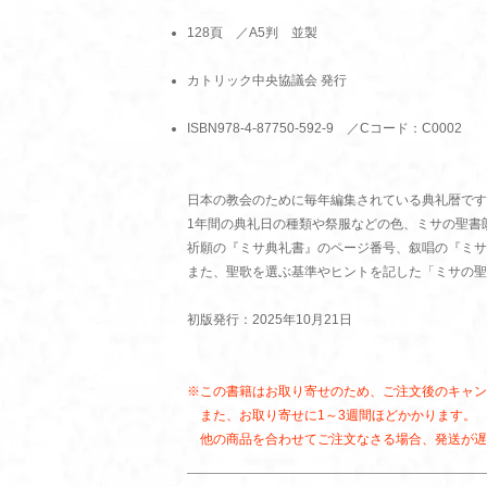
128頁 ／A5判 並製
カトリック中央協議会 発行
ISBN978-4-87750-592-9 ／Cコード：C0002
日本の教会のために毎年編集されている典礼暦です
1年間の典礼日の種類や祭服などの色、ミサの聖書
祈願の『ミサ典礼書』のページ番号、叙唱の『ミサ
また、聖歌を選ぶ基準やヒントを記した「ミサの聖
初版発行：2025年10月21日
※この書籍はお取り寄せのため、ご注文後のキャン
また、お取り寄せに1～3週間ほどかかります。
他の商品を合わせてご注文なさる場合、発送が遅