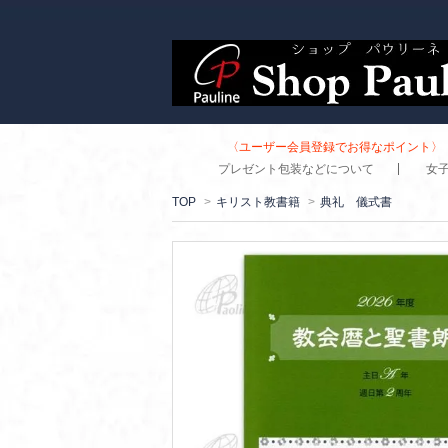
〈ユーザー会員登録でお得なポイント〉 
プレゼント包装などについて
女
TOP
>
キリスト教書籍
>
典礼 儀式書