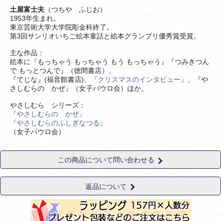
土屋富士夫
（つちや ふじお）
1953年生まれ。
東京芸術大学大学院彫金科終了。
第3回サンリオいちご絵本童話と絵本グランプリ優秀賞受賞。
主な作品：
絵本に『もっちゃう もっちゃう もう もっちゃう』『つみきつん
で もっとつんで』（徳間書店）、
『てじな』(福音館書店)、
『クリスマスのインタビュー』
、『や
さしむらの かぜ』（女子パウロ会）ほか。
やさしむら シリーズ：
『やさしむらの かぜ』
『やさしむらのふしぎなつる』
（女子パウロ会）
この商品について問い合わせる
返品について