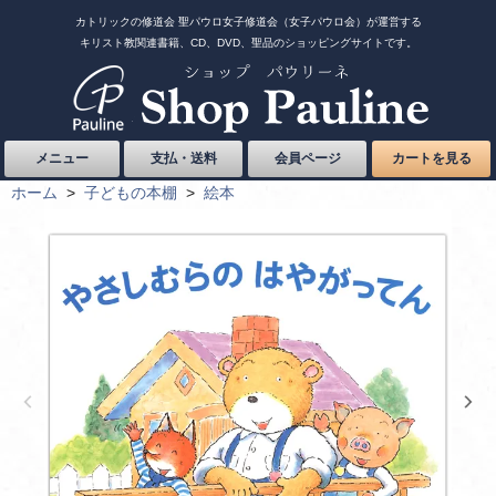
カトリックの修道会 聖パウロ女子修道会（女子パウロ会）が運営する
キリスト教関連書籍、CD、DVD、聖品のショッピングサイトです。
メニュー
支払・送料
会員ページ
カートを見る
ホーム
>
子どもの本棚
>
絵本