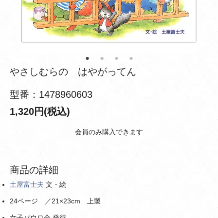
やさしむらの はやがってん
型番：1478960603
1,320円(税込)
会員のみ購入できます
商品の詳細
土屋富士夫
文・絵
24ページ ／21×23cm 上製
女子パウロ会 発行