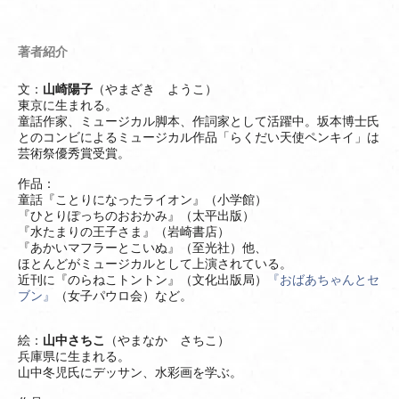
著者紹介
文：
山崎陽子
（やまざき ようこ）
東京に生まれる。
童話作家、ミュージカル脚本、作詞家として活躍中。坂本博士氏
とのコンビによるミュージカル作品「らくだい天使ペンキイ」は
芸術祭優秀賞受賞。
作品：
童話『ことりになったライオン』（小学館）
『ひとりぽっちのおおかみ』（太平出版）
『水たまりの王子さま』（岩崎書店）
『あかいマフラーとこいぬ』（至光社）他、
ほとんどがミュージカルとして上演されている。
近刊に『のらねこトントン』（文化出版局）
『おばあちゃんとセ
ブン』
（女子パウロ会）など。
絵：
山中さちこ
（やまなか さちこ）
兵庫県に生まれる。
山中冬児氏にデッサン、水彩画を学ぶ。