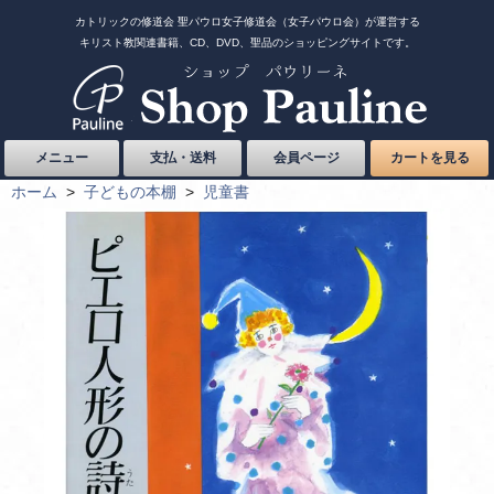
カトリックの修道会 聖パウロ女子修道会（女子パウロ会）が運営する
キリスト教関連書籍、CD、DVD、聖品のショッピングサイトです。
メニュー
支払・送料
会員ページ
カートを見る
ホーム
>
子どもの本棚
>
児童書