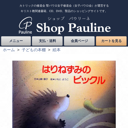
カトリックの修道会 聖パウロ女子修道会（女子パウロ会）が運営する
キリスト教関連書籍、CD、DVD、聖品のショッピングサイトです。
メニュー
支払・送料
会員ページ
カートを見る
ホーム
>
子どもの本棚
>
絵本