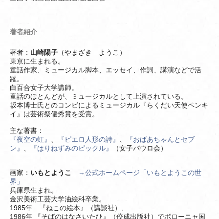
著者紹介
著者：
山崎陽子
（やまざき ようこ）
東京に生まれる。
童話作家、ミュージカル脚本、エッセイ、作詞、講演などで活
躍。
白百合女子大学講師。
童話のほとんどが、ミュージカルとして上演されている。
坂本博士氏とのコンビによるミュージカル『らくだい天使ペンキ
イ』は芸術祭優秀賞を受賞。
主な著書：
『夜空の虹』
、
『ピエロ人形の詩』
、
『おばあちゃんとセブ
ン』
、
『はりねずみのピックル』
（女子パウロ会）
画家：
いもとようこ
→公式ホームページ「いもとようこの世
界」
兵庫県生まれ。
金沢美術工芸大学油絵科卒業。
1985年 『ねこの絵本』（講談社）、
1986年 『そばのはなさいたひ』（佼成出版社）でボローニャ国