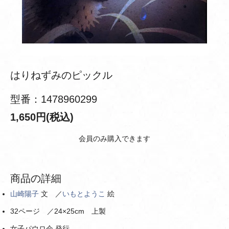
はりねずみのピックル
型番：1478960299
1,650円(税込)
会員のみ購入できます
商品の詳細
山崎陽子
文 ／
いもとようこ
絵
32ページ ／24×25cm 上製
女子パウロ会 発行