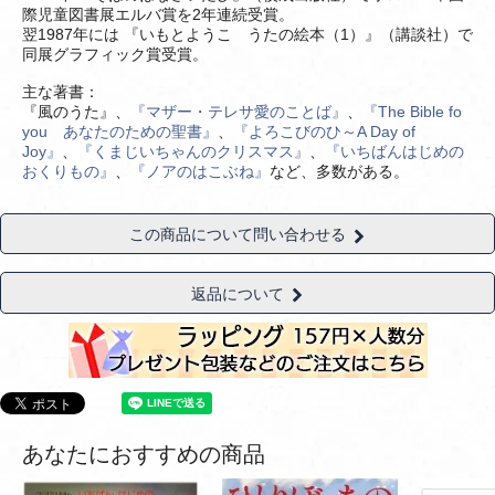
際児童図書展エルバ賞を2年連続受賞。
翌1987年には 『いもとようこ うたの絵本（1）』（講談社）で
同展グラフィック賞受賞。
主な著書：
『風のうた』、
『マザー・テレサ愛のことば』
、
『The Bible fo
you あなたのための聖書』
、
『よろこびのひ～A Day of
Joy』
、
『くまじいちゃんのクリスマス』
、
『いちばんはじめの
おくりもの』
、
『ノアのはこぶね』
など、多数がある。
この商品について問い合わせる
返品について
あなたにおすすめの商品