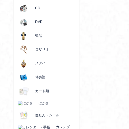
CD
DVD
聖品
ロザリオ
メダイ
伴奏譜
カード類
はがき
便せん・シール
カレンダ