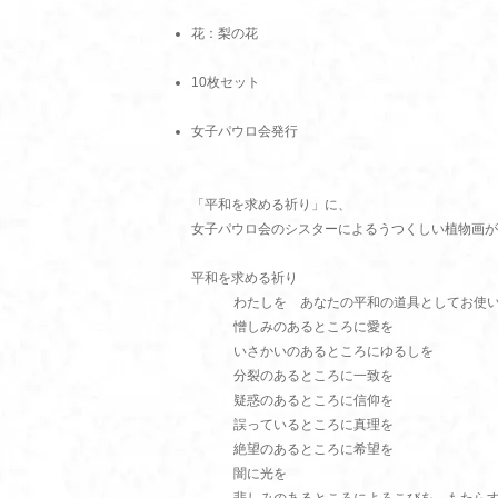
花：梨の花
10枚セット
女子パウロ会発行
「平和を求める祈り」に、
女子パウロ会のシスターによるうつくしい植物画が
平和を求める祈り
わたしを あなたの平和の道具としてお使
憎しみのあるところに愛を
いさかいのあるところにゆるしを
分裂のあるところに一致を
疑惑のあるところに信仰を
誤っているところに真理を
絶望のあるところに希望を
闇に光を