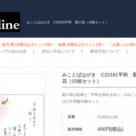
みことばはがき C22181平和 梨の花（10枚セット）
毎月 第1水曜日はポイント3倍！ 毎週 水曜日はポイント2倍！ 〈お買い上げ
子パウロ会のお店
支払い方法について
配送方法について
みことばはがき C22181平和 
花（10枚セット）
梨の花の絵柄と「平和を求める祈り」のみこ
はがき同種10枚セット。
型番
5100022181
440円(税込)
販売価格