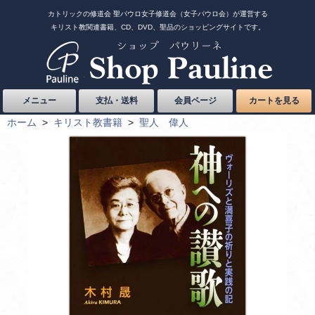
カトリックの修道会 聖パウロ女子修道会（女子パウロ会）が運営する
キリスト教関連書籍、CD、DVD、聖品のショッピングサイトです。
メニュー
支払・送料
会員ページ
カートを見る
ホーム
>
キリスト教書籍
>
聖人 偉人