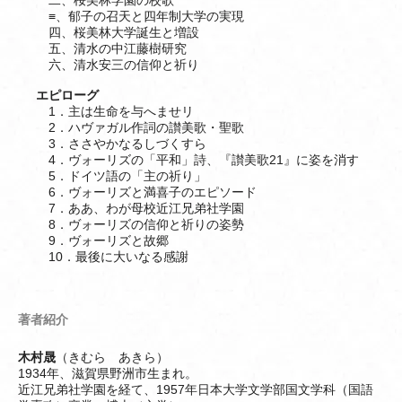
二、桜美林学園の校歌
≡、郁子の召天と四年制大学の実現
四、桜美林大学誕生と増設
五、清水の中江藤樹研究
六、清水安三の信仰と祈り
エピローグ
1．主は生命を与へませリ
2．ハヴァガル作詞の讃美歌・聖歌
3．ささやかなるしづくすら
4．ヴォーリズの「平和」詩、『讃美歌21』に姿を消す
5．ドイツ語の「主の祈り」
6．ヴォーリズと満喜子のエピソード
7．ああ、わが母校近江兄弟社学園
8．ヴォーリズの信仰と祈りの姿勢
9．ヴォーリズと故郷
10．最後に大いなる感謝
著者紹介
木村晟
（きむら あきら）
1934年、滋賀県野洲市生まれ。
近江兄弟社学園を経て、1957年日本大学文学部国文学科（国語