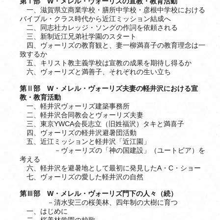
第Ⅰ部 W・メレル・ヴォーリズの宣教・教育活動
一、滋賀県立商業学校・膳所中学校・彦根中学校における
バイブル・クラス時代から近江ミッション結成へ
二、同志社カレッジ・ソングの作詞を依頼される
三、新制近江兄弟社学園のスタート
四、ヴォーリズの教育観と、妻一柳満喜子の教育理念は一
致するか
五、キリスト教主義学校は宣教の成果を期待し得るか
六、ヴォーリズと満善子、それぞれの生い立ち
第Ⅱ部 W・メレル・ヴォーリズ夫妻の軽井沢における宣
教・教育活動
一、軽井沢ヴォーリズ建築事務所
二、軽井沢合同教会とヴォーリズ夫妻
三、東京YWCA会長志立（旧姓福沢）タキと満喜子
四、ヴォーリズの軽井沢避暑団活動
五、近江ミッションと軽井沢「近江園」
－ヴォーリズの「神の国建設」（ユートピア）を
考える
六、軽井沢を避暑地として最初に発見したA・C・ショー
七、ヴォーリズの愛した軽井沢の自然
第Ⅲ部 W・メレル・ヴォーリズ門下の人々（続）
－清水安三の桜美林、四年制の大樹に育つ
一、はじめに