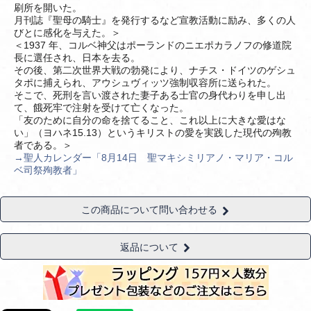
刷所を開いた。
月刊誌『聖母の騎士』を発行するなど宣教活動に励み、多くの人
びとに感化を与えた。＞
＜1937 年、コルベ神父はポーランドのニエポカラノフの修道院
長に選任され、日本を去る。
その後、第二次世界大戦の勃発により、ナチス・ドイツのゲシュ
タポに捕えられ、アウシュヴィッツ強制収容所に送られた。
そこで、死刑を言い渡された妻子ある士官の身代わりを申し出
て、餓死牢で注射を受けて亡くなった。
「友のために自分の命を捨てること、これ以上に大きな愛はな
い」（ヨハネ15.13）というキリストの愛を実践した現代の殉教
者である。＞
→聖人カレンダー「8月14日 聖マキシミリアノ・マリア・コル
ベ司祭殉教者」
この商品について問い合わせる
返品について