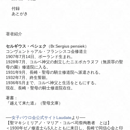
付録
あとがき
著者紹介
セルギウス・ペシェク
（Br.Sergius pensiek）
コンヴェントゥアル・フランシスコ会修道士
1907年7月14日、ポーランド生まれ。
1928年7月、コルベ神父の創立したニエポカラヌフ（無原罪の聖
母の園）修道院に入る。
1931年9月、長崎・聖母の騎士修道院へ派遣される。
1932年7月、終生誓願。
1936年5月まで、コルベ神父と生活をともにする。
現在、長崎・聖母の騎士修道院在住。
著書：
『越えて来た道』（聖母文庫）
──
女子パウロ会公式サイトLaudate
より──
【聖マキシミリアノ・マリア・コルベ司祭殉教者 とは】
＜1930年ゼノ修道士ら5人とともに来日し、長崎で同信心会と印