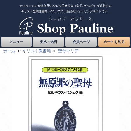
カトリックの修道会 聖パウロ女子修道会（女子パウロ会）が運営する
キリスト教関連書籍、CD、DVD、聖品のショッピングサイトです。
メニュー
支払・送料
会員ページ
カートを見る
ホーム
>
キリスト教書籍
>
聖母マリア