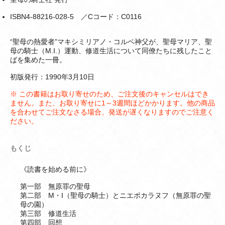
ISBN4-88216-028-5 ／Cコード：C0116
“聖母の熱愛者”マキシミリアノ・コルベ神父が、聖母マリア、聖
母の騎士（M.I.）運動、修道生活について同僚たちに残したこと
ばを集めた一冊。
初版発行：1990年3月10日
※ この書籍はお取り寄せのため、ご注文後のキャンセルはでき
ません。また、お取り寄せに1～3週間ほどかかります。他の商品
を合わせてご注文なさる場合、発送が遅くなりますのでご注意く
ださい。
もくじ
《読書を始める前に》
第一部 無原罪の聖母
第二部 M・I（聖母の騎士）とニエポカラヌフ（無原罪の聖
母の園）
第三部 修道生活
第四部 回想