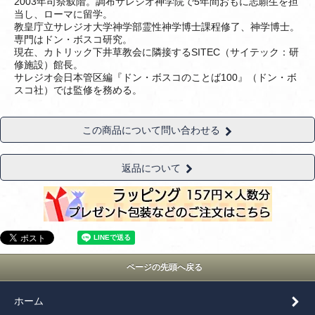
2003年司祭叙階。調布サレジオ神学院で5年間おもに志願生を担
当し、ローマに留学。
教皇庁立サレジオ大学神学部霊性神学博士課程修了、神学博士。
専門はドン・ボスコ研究。
現在、カトリック下井草教会に隣接するSITEC（サイテック：研
修施設）館長。
サレジオ会日本管区編『ドン・ボスコのことば100』（ドン・ボ
スコ社）では監修を務める。
この商品について問い合わせる
返品について
ページの先頭へ戻る
ホーム