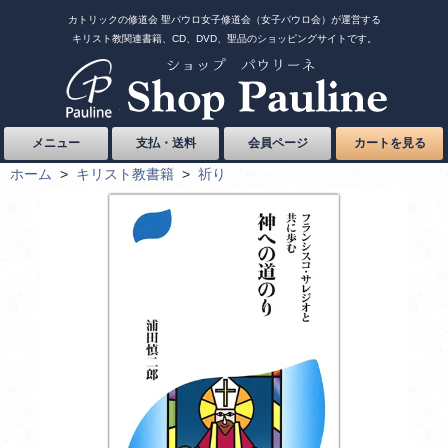
カトリックの修道会 聖パウロ女子修道会（女子パウロ会）が運営する
キリスト教関連書籍、CD、DVD、聖品のショッピングサイトです。
メニュー
支払・送料
会員ページ
カートを見る
ホーム
>
キリスト教書籍
>
祈り