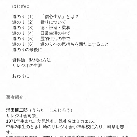
はじめに
道のり（1） 「信心生活」とは？
道のり（2） 祈りについて
道のり（3） 徳・謙遜・柔和
道のり（4） 日常生活の中で
道のり（5） 霊的生活の中で
道のり（6） 道のりへの気持ちを新たにすること
道のりの最後に
資料編 黙想の方法
サレジオの生涯
おわりに
著者紹介
浦田慎二郎
（うらた しんじろう）
サレジオ会司祭。
1971年生まれ。幼児洗礼。洗礼名はミカエル。
中学2年生のとき川崎のサレジオ会小神学校に入り、司祭を志
す。