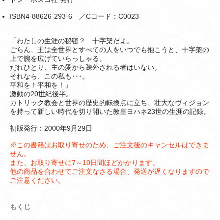
ISBN4-88626-293-6 ／Cコード：C0023
「わたしの生涯の秘密？ 十字架だよ。
ごらん、主は全世界とすべての人をいつでも抱こうと、十字架の
上で腕を広げていらっしゃる。
だれひとり、主の愛から疎外される者はいない。
それなら、この私も･･･。
平和を！平和を！」
激動の20世紀後半。
カトリック教会と世界の歴史的転換点に立ち、壮大なヴィジョン
を持って新しい時代を切り開いた教皇ヨハネ23世の生涯の記録。
初版発行：2000年9月29日
※この書籍はお取り寄せのため、ご注文後のキャンセルはできま
せん。
また、お取り寄せに7～10日間ほどかかります。
他の商品を合わせてご注文なさる場合、発送が遅くなりますので
ご注意ください。
もくじ