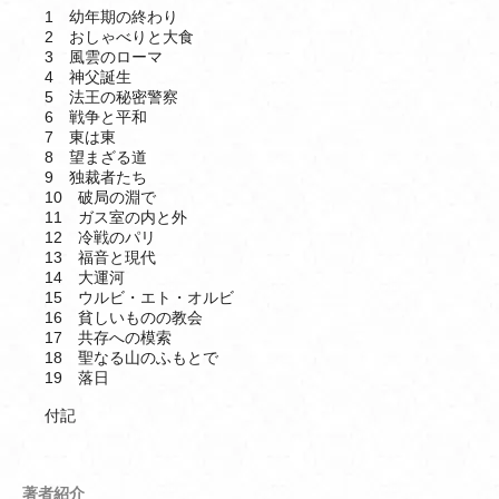
1 幼年期の終わり
2 おしゃべりと大食
3 風雲のローマ
4 神父誕生
5 法王の秘密警察
6 戦争と平和
7 東は東
8 望まざる道
9 独裁者たち
10 破局の淵で
11 ガス室の内と外
12 冷戦のパリ
13 福音と現代
14 大運河
15 ウルビ・エト・オルビ
16 貧しいものの教会
17 共存への模索
18 聖なる山のふもとで
19 落日
付記
著者紹介