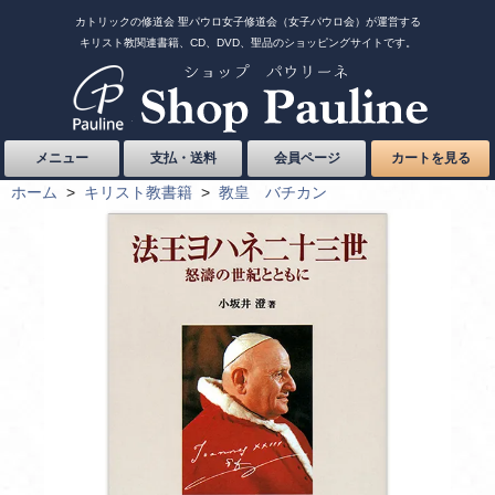
カトリックの修道会 聖パウロ女子修道会（女子パウロ会）が運営する
キリスト教関連書籍、CD、DVD、聖品のショッピングサイトです。
メニュー
支払・送料
会員ページ
カートを見る
ホーム
>
キリスト教書籍
>
教皇 バチカン