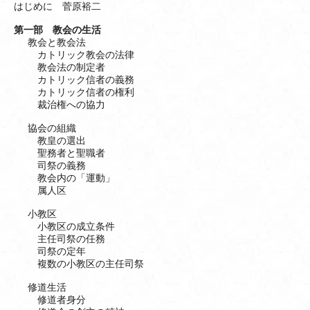
はじめに 菅原裕二
第一部 教会の生活
教会と教会法
カトリック教会の法律
教会法の制定者
カトリック信者の義務
カトリック信者の権利
裁治権への協力
協会の組織
教皇の選出
聖務者と聖職者
司祭の義務
教会内の「運動」
属人区
小教区
小教区の成立条件
主任司祭の任務
司祭の定年
複数の小教区の主任司祭
修道生活
修道者身分