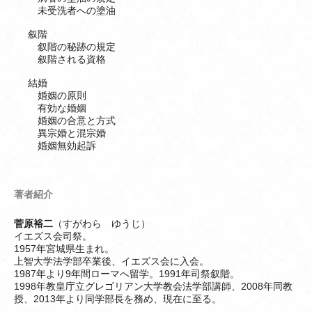
未受洗者への塗油
叙階
叙階の秘跡の規定
叙階される資格
結婚
婚姻の原則
有効な婚姻
婚姻の合意と方式
異宗婚と混宗婚
婚姻無効起訴
著者紹介
菅原裕二
（すがわら ゆうじ）
イエズス会司祭。
1957年宮城県生まれ。
上智大学法学部卒業後、イエズス会に入会。
1987年より9年間ローマへ留学。1991年司祭叙階。
1998年教皇庁立グレゴリアン大学教会法学部講師、2008年同教
授、2013年より同学部長を務め、現在に至る。