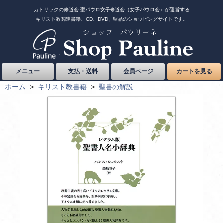
カトリックの修道会 聖パウロ女子修道会（女子パウロ会）が運営する
キリスト教関連書籍、CD、DVD、聖品のショッピングサイトです。
メニュー
支払・送料
会員ページ
カートを見る
ホーム
>
キリスト教書籍
>
聖書の解説