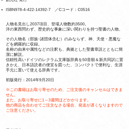
ISBN978-4-422-14392-7 ／Cコード：C0516
人物名見出し2037項目、登場人物数約3500。
洋の東西問わず、歴史的な事象に深い関わりを持つ聖書の人物。
その人物名（部族･諸団体含む）のみならず、神、天使・悪魔な
どを網羅的に収録。
名称の由来や属性などの注釈も、典拠とした聖書章説とともに簡
潔に解説。
信頼性高いドイツのレクラム文庫版辞典を50音順＆新共同訳に置
きかえ、日本語読者の便宜を図った、コンパクトで便利な、生涯
手元に置いて使える辞典です。
初版発行：2014年9月20日
※この書籍はお取り寄せのため、ご注文後のキャンセルはできま
せん。
また、お取り寄せに1～3週間ほどかかります。
他の商品を合わせてご注文なさる場合、発送が遅くなりますので
ご注意ください。