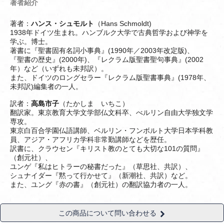
著者紹介
著者：
ハンス・シュモルト
（Hans Schmoldt)
1938年ドイツ生まれ。ハンブルク大学で古典哲学および神学を
学ぶ。博士。
著書に『聖書固有名詞小事典』(1990年／2003年改定版)、
『聖書の歴史』(2000年)、『レクラム版聖書聖句事典』(2002
年）など（いずれも未邦訳）。
また、ドイツのロングセラー『レクラム版聖書事典』(1978年、
未邦訳)編集者の一人。
訳者：
高島市子
（たかしま いちこ）
翻訳家。東京教育大学文学部仏文科卒、べルリン自由大学独文学
専攻。
東京白百合学園仏語講師、ベルリン・フンボルト大学日本学科教
員、アジア・アフリカ学科非常勤講師などを歴任。
訳書に、クラウセン『キリスト教のとても大切な101の質問』
（創元社）、
ユンゲ『私はヒトラーの秘書だった』（草思社、共訳）、
シュナイダー『黙って行かせて』（新潮社、共訳）など。
また、ユング『赤の書』（創元社）の翻訳協力者の一人。
この商品について問い合わせる