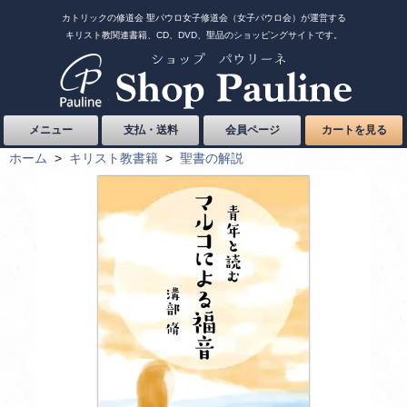
カトリックの修道会 聖パウロ女子修道会（女子パウロ会）が運営する
キリスト教関連書籍、CD、DVD、聖品のショッピングサイトです。
メニュー
支払・送料
会員ページ
カートを見る
ホーム
>
キリスト教書籍
>
聖書の解説