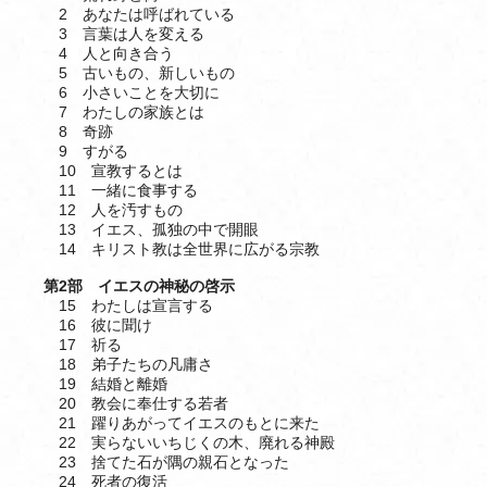
2 あなたは呼ばれている
3 言葉は人を変える
4 人と向き合う
5 古いもの、新しいもの
6 小さいことを大切に
7 わたしの家族とは
8 奇跡
9 すがる
10 宣教するとは
11 一緒に食事する
12 人を汚すもの
13 イエス、孤独の中で開眼
14 キリスト教は全世界に広がる宗教
第2部 イエスの神秘の啓示
15 わたしは宣言する
16 彼に聞け
17 祈る
18 弟子たちの凡庸さ
19 結婚と離婚
20 教会に奉仕する若者
21 躍りあがってイエスのもとに来た
22 実らないいちじくの木、廃れる神殿
23 捨てた石が隅の親石となった
24 死者の復活