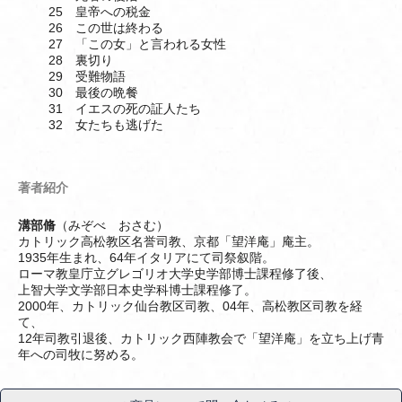
25 皇帝への税金
26 この世は終わる
27 「この女」と言われる女性
28 裏切り
29 受難物語
30 最後の晩餐
31 イエスの死の証人たち
32 女たちも逃げた
著者紹介
溝部脩
（みぞべ おさむ）
カトリック高松教区名誉司教、京都「望洋庵」庵主。
1935年生まれ、64年イタリアにて司祭叙階。
ローマ教皇庁立グレゴリオ大学史学部博士課程修了後、
上智大学文学部日本史学科博士課程修了。
2000年、カトリック仙台教区司教、04年、高松教区司教を経
て、
12年司教引退後、カトリック西陣教会で「望洋庵」を立ち上げ青
年への司牧に努める。