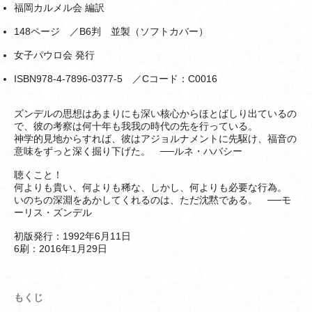
福岡カルメル会 編訳
148ページ ／B6判 並製（ソフトカバー）
女子パウロ会 発行
ISBN978-4-7896-0377-5 ／Cコード：C0016
ズンデルの思想はあまりにも深い核心からほとばしり出ているの
で、彼の考察は何十年も我我の時代の先を行っている。
神学的見地からすれば、彼はアジョルナメントに先駆け、福音の
意味をずっと深く掘り下げた。 ──ルネ・ハバシー
聴くこと！
何よりも貴い、何よりも稀な、しかし、何よりも必要な行為。
いのちの深淵をあかしてくれるのは、ただ沈黙である。 ──モ
ーリス・ズンデル
初版発行：1992年6月11日
6刷：2016年1月29日
もくじ