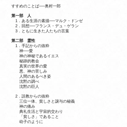
すすめのことば──奥村一郎
第一部 人
1．ある生涯の素描──マルク・ドンゼ
2．回想──フランス・デュ・ゲラン
3．ともに生きた人たちの言葉
第二部 霊性
1．手記からの抜粋
神──愛
神の神秘であるイエス
秘跡的教会
真実の世界の愛
悪、神の苦しみ
人間のあるべき姿
沈黙の調べ
沈黙の巨人
2．説教からの抜粋
三位一体、貧しさと譲与の秘義
神の痛み
典礼生活と宇宙的交わり
「貧しさ」であること
幼子のように