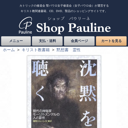
カトリックの修道会 聖パウロ女子修道会（女子パウロ会）が運営する
キリスト教関連書籍、CD、DVD、聖品のショッピングサイトです。
メニュー
支払・送料
会員ページ
カートを見る
ホーム
>
キリスト教書籍
>
黙想書 霊性