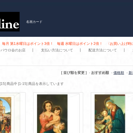
名画カード
毎月 第1水曜日はポイント3倍！ 毎週 水曜日はポイント2倍！ 〈お買い上げ
子パウロ会のお店
支払い方法について
配送方法について
[ 並び順を変更 ]
-
おすすめ順
-
価格順
-
新
[15] 商品中 [1-15] 商品を表示しています