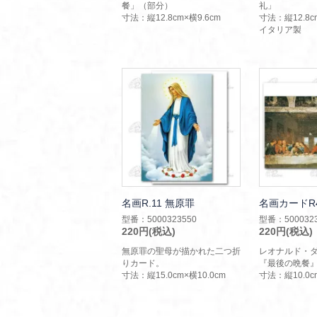
餐」（部分）
礼」
寸法：縦12.8cm×横9.6cm
寸法：縦12.8c
イタリア製
名画R.11 無原罪
名画カードR
型番：5000323550
型番：5000323
220円(税込)
220円(税込)
無原罪の聖母が描かれた二つ折
レオナルド・
りカード。
『最後の晩餐
寸法：縦15.0cm×横10.0cm
寸法：縦10.0cm