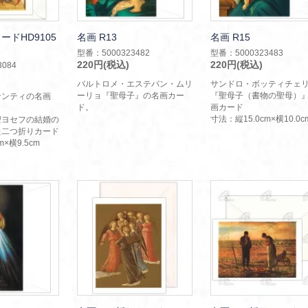
ドHD9105
名画 R13
名画 R15
型番：5000323482
型番：5000323483
220円(税込)
220円(税込)
084
バルトロメ・エステバン・ムリ
サンドロ・ボッティチェ
ーリョ『聖母子』の名画カー
『聖母子（書物の聖母）
サンティの名画
ド。
画カード
」
寸法：縦15.0cm×横10.0c
聖ヨセフの結婚の
た二つ折りカード
m×横9.5cm