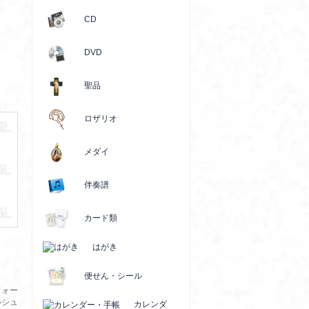
CD
DVD
聖品
ロザリオ
メダイ
伴奏譜
カード類
はがき
便せん・シール
フォー
ルシュ
カレンダ