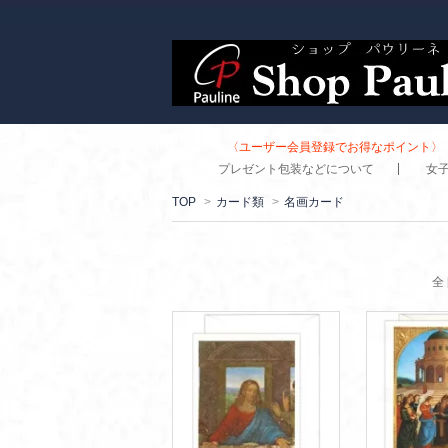
〈ユーザー会員登録でお得なポイント〉 
プレゼント包装などについて
女
TOP
>
カード類
>
名画カード
全 