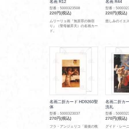
名画 R12
名画 R44
型番：5000323508
型番：5000323
220円(税込)
220円(税込)
ムリーリョ画『無原罪の御宿
慈しみのイエ
り』（聖母被昇天）の名画カー
ド。
名画二折カード HD9260聖
名画二折カード
体
洗礼
型番：5000323037
型番：5000323
270円(税込)
270円(税込)
フラ・アンジェリコ「最後の晩
グイド・レー