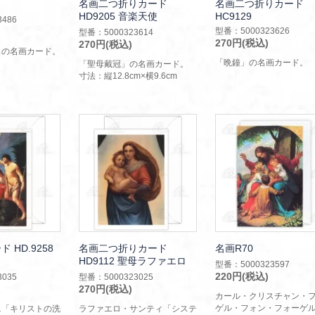
名画二つ折りカード
名画二つ折りカード
HD9205 音楽天使
HC9129
486
型番：5000323626
型番：5000323614
270円(税込)
270円(税込)
スの名画カード。
「晩鐘」の名画カード。
「聖母戴冠」の名画カード。
寸法：縦12.8cm×横9.6cm
 HD.9258
名画二つ折りカード
名画R70
HD9112 聖母ラファエロ
型番：5000323597
220円(税込)
035
型番：5000323025
270円(税込)
カール・クリスチャン・
ゲル・フォン・フォーゲ
ニ「キリストの洗
ラファエロ・サンティ「システ