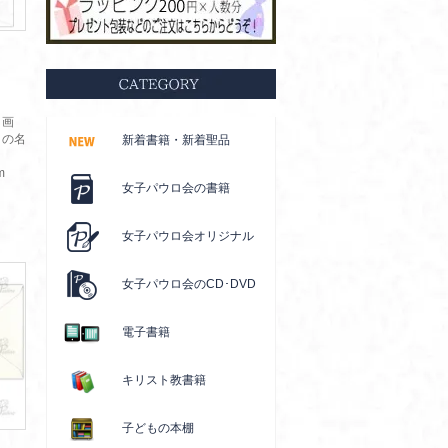
リ画
』の名
新着書籍・新着聖品
m
女子パウロ会の書籍
女子パウロ会オリジナル
女子パウロ会のCD･DVD
電子書籍
キリスト教書籍
子どもの本棚