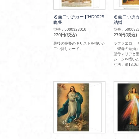
名画二つ折カードHD9025
名画二つ折カー
晩餐
結婚
型番：5000323016
型番：5000323
270円(税込)
270円(税込)
最後の晩餐のキリストを描いた
ラファエロ・
二つ折りカード。
「聖母の結婚
聖母マリアと
シーンを描い
寸法：縦13.0c