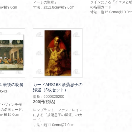
タインによる「イエスと
ィーナの聖母」
の名画カード
m×横9.6cm
寸法：縦12.8cm×横9.6cm
寸法：縦15.0cm×横10.0c
4 最後の晩餐
カードARS168 放蕩息子の
帰還（5枚セット）
543
型番：6000320200
200円(税込)
ダ・ヴィンチ作
』の名画カード。
レンブラント・ファン・レイン
×横15.0cm
による『放蕩息子の帰還』のカ
ード。
寸法：縦11.0cm×横7.0cm