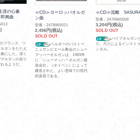
る生涯の心象
≪CD≫ヨーロッパオルガ
≪CD≫流離 SASURA
ト即興曲
ン曲
型番：2478965009
013
3,204円(税込)
型番：2478965021
)
2,456円(税込)
SOLD OUT
SOLD OUT
パイプオルガン
紀のフランス、ツ
八、尺八によるインスト
ベルギーのバストー
マルタンをたたえ
ンタル。
ニュサンピエール教会のシュー
を曲にした。深く
マッハーオルガンは、1989年
聖マルタンの在り
に「シューマッハ＾オルガン建
ばれるようだ。
造会社」（オイペン）によって
建造された、よい意味での現代
的楽器である。