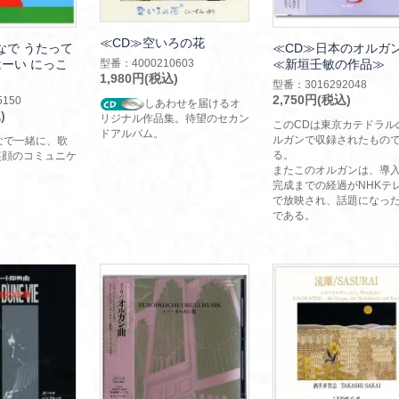
≪CD≫空いろの花
なで うたって
≪CD≫日本のオルガ
ーい にっこ
≪新垣壬敏の作品≫
型番：4000210603
1,980円(税込)
型番：3016292048
2,750円(税込)
150
しあわせを届けるオ
)
リジナル作品集。待望のセカン
このCDは東京カテドラル
ドアルバム。
ルガンで収録されたもの
なで一緒に、歌
る。
笑顔のコミュニケ
またこのオルガンは、導
完成までの経過がNHKテ
で放映され、話題になっ
である。