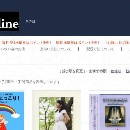
その他
毎月 第1水曜日はポイント3倍！ 毎週 水曜日はポイント2倍！ 〈お買い上げ
子パウロ会のお店
支払い方法について
配送方法について
[ 並び順を変更 ]
-
おすすめ順
-
価格順
-
新
 [9] 商品中 [1-9] 商品を表示しています