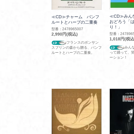
≪CD≫みん
≪CD≫チャーム パンフ
おどろう「は
ルートとハープの二重奏
り！」
型番：2478965007
2,990円(税込)
型番：2478965
1,018円(税込
フランスのボンサン
みん
スブリンの森から贈る、パンフ
って踊って、
ルートとハープの二重奏。
ーション！