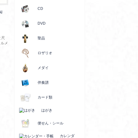
CD
I
DVD
と尺
聖品
ゥルメ
ロザリオ
メダイ
伴奏譜
カード類
はがき
便せん・シール
カレンダ