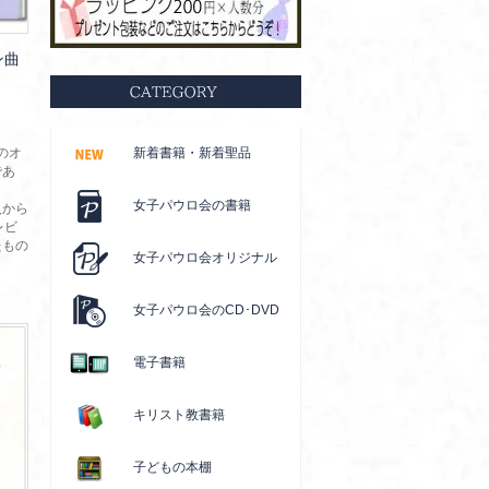
ン曲
のオ
新着書籍・新着聖品
であ
女子パウロ会の書籍
入から
レビ
たもの
女子パウロ会オリジナル
女子パウロ会のCD･DVD
電子書籍
キリスト教書籍
子どもの本棚