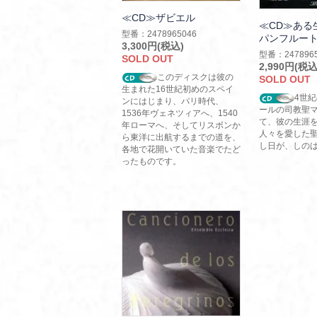
≪CD≫ザビエル
≪CD≫あ
型番：2478965046
パンフルー
3,300円(税込)
型番：2478965
SOLD OUT
2,990円(税込
このディスクは彼の
SOLD OUT
生まれた16世紀初めのスペイ
4世
ンにはじまり、パリ時代、
ールの司教聖
1536年ヴェネツィアへ、1540
て、彼の生涯
年ローマへ、そしてリスボンか
人々を愛した
ら東洋に出航するまでの道を、
し日が、しの
各地で花開いていた音楽でたど
ったものです。