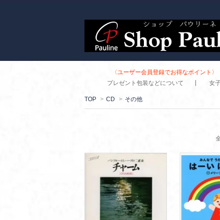
〈ユーザー会員登録でお得なポイント〉 
プレゼント包装などについて
女
TOP
>
CD
>
その他
全