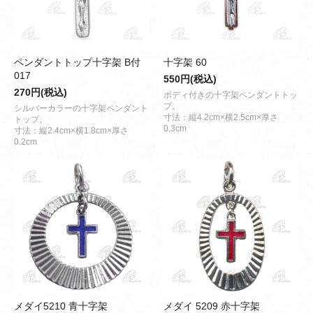
ペンダントトップ十字架 B付
十字架 60
017
550円(税込)
270円(税込)
ボディ付きの十字架ペンダントトッ
プ。
シルバーカラーの十字架ペンダント
寸法：縦4.2cm×横2.5cm×厚さ
トップ。
0.3cm
寸法：縦2.4cm×横1.8cm×厚さ
0.2cm
メダイ5210 青十字架
メダイ 5209 赤十字架