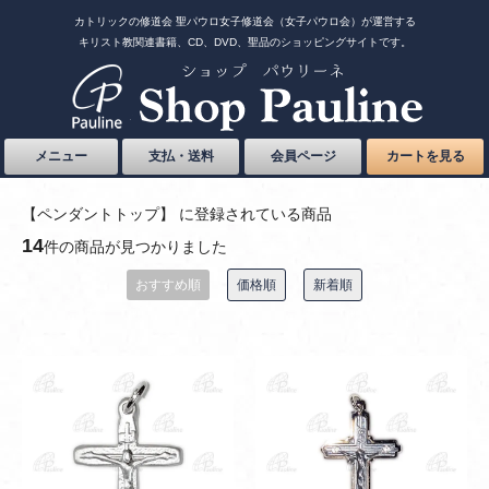
カトリックの修道会 聖パウロ女子修道会（女子パウロ会）が運営する
キリスト教関連書籍、CD、DVD、聖品のショッピングサイトです。
メニュー
支払・送料
会員ページ
カートを見る
【ペンダントトップ】 に登録されている商品
14
件の商品が見つかりました
おすすめ順
価格順
新着順