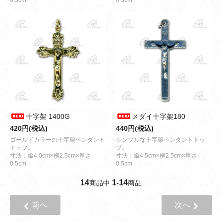
0.3cm
0.3cm
十字架 1400G
メダイ十字架180
420円(税込)
440円(税込)
ゴールドカラーの十字架ペンダント
シンプルな十字架ペンダントトッ
トップ。
プ。
寸法：縦4.0cm×横2.5cm×厚さ
寸法：縦4.5cm×横2.5cm×厚さ
0.5cm
0.5cm
14
1
14
商品中
-
商品
前へ
次へ