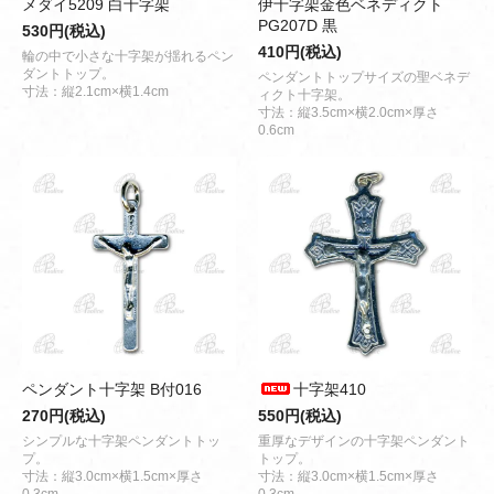
メダイ5209 白十字架
伊十字架金色ベネディクト
PG207D 黒
530円(税込)
410円(税込)
輪の中で小さな十字架が揺れるペン
ダントトップ。
ペンダントトップサイズの聖ベネデ
寸法：縦2.1cm×横1.4cm
ィクト十字架。
寸法：縦3.5cm×横2.0cm×厚さ
0.6cm
ペンダント十字架 B付016
十字架410
270円(税込)
550円(税込)
シンプルな十字架ペンダントトッ
重厚なデザインの十字架ペンダント
プ。
トップ。
寸法：縦3.0cm×横1.5cm×厚さ
寸法：縦3.0cm×横1.5cm×厚さ