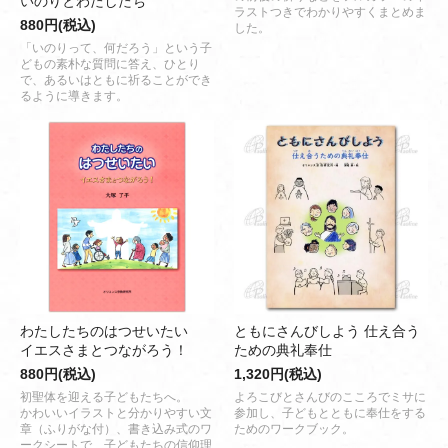
いのりとわたしたち
ラストつきでわかりやすくまとめま
880円(税込)
した。
「いのりって、何だろう」という子
どもの素朴な質問に答え、ひとり
で、あるいはともに祈ることができ
るように導きます。
わたしたちのはつせいたい
ともにさんびしよう 仕え合う
イエスさまとつながろう！
ための典礼奉仕
880円(税込)
1,320円(税込)
初聖体を迎える子どもたちへ。
よろこびとさんびのこころでミサに
かわいいイラストと分かりやすい文
参加し、子どもとともに奉仕をする
章（ふりがな付）、書き込み式のワ
ためのワークブック。
ークシートで、子どもたちの信仰理