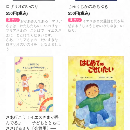
ロザリオのいのり
じゅうじかのみちゆき
550円(税込)
550円(税込)
おかあさんである マリア
イエスさまの受難と死を黙
さまは わたしたちの いのりを
想する「じゅうじかのみちゆき」の
マリアさまの ことばで イエスさ
祈り。
まに とどけてくださいます。
さあ、マリアさまの だいすきな
ロザリオのいのりを となえましょ
う！
さあ行こう！イエスさまが呼
んでるよ ──子どもとともに
ささげるミサ〔会衆用〕──