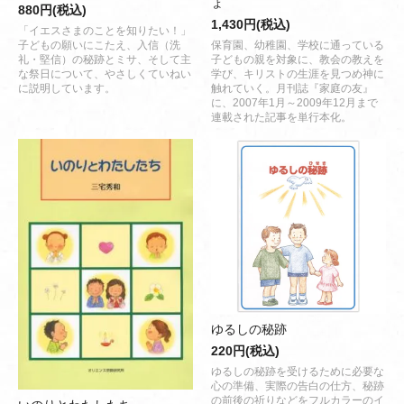
ょ
880円(税込)
1,430円(税込)
「イエスさまのことを知りたい！」
子どもの願いにこたえ、入信（洗
保育園、幼稚園、学校に通っている
礼・堅信）の秘跡とミサ、そして主
子どもの親を対象に、教会の教えを
な祭日について、やさしくていねい
学び、キリストの生涯を見つめ神に
に説明しています。
触れていく。月刊誌『家庭の友』
に、2007年1月～2009年12月まで
連載された記事を単行本化。
ゆるしの秘跡
220円(税込)
ゆるしの秘跡を受けるために必要な
心の準備、実際の告白の仕方、秘跡
の前後の祈りなどをフルカラーのイ