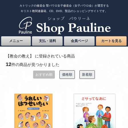
カトリックの修道会 聖パウロ女子修道会（女子パウロ会）が運営する
キリスト教関連書籍、CD、DVD、聖品のショッピングサイトです。
メニュー
支払・送料
会員ページ
カートを見る
【教会の教え】 に登録されている商品
12
件の商品が見つかりました
おすすめ順
価格順
新着順