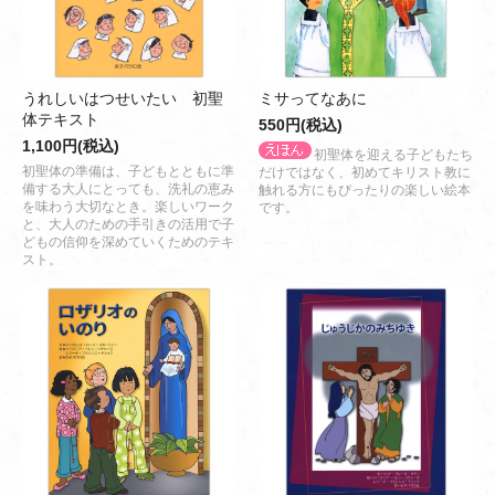
うれしいはつせいたい 初聖
ミサってなあに
体テキスト
550円(税込)
1,100円(税込)
初聖体を迎える子どもたち
初聖体の準備は、子どもとともに準
だけではなく、初めてキリスト教に
備する大人にとっても、洗礼の恵み
触れる方にもぴったりの楽しい絵本
を味わう大切なとき。楽しいワーク
です。
と、大人のための手引きの活用で子
どもの信仰を深めていくためのテキ
スト。