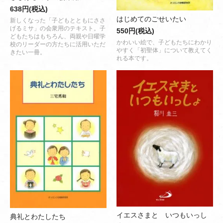
638円(税込)
はじめてのごせいたい
新しくなった「子どもとともにささ
げるミサ」の会衆用のテキスト。子
550円(税込)
どもたちはもちろん、両親や日曜学
かわいい絵で、子どもたちにわかり
校のリーダーの方たちに活用いただ
やすく「初聖体」について教えてく
きたい一冊。
れる本です。
イエスさまと いつもいっし
典礼とわたしたち