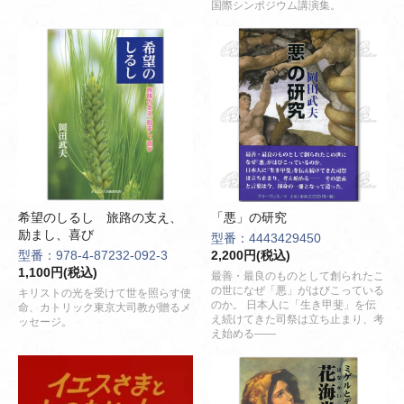
国際シンポジウム講演集。
希望のしるし 旅路の支え、
「悪」の研究
励まし、喜び
型番：4443429450
型番：978-4-87232-092-3
2,200円(税込)
1,100円(税込)
最善・最良のものとして創られたこ
の世になぜ「悪」がはびこっている
キリストの光を受けて世を照らす使
のか。 日本人に「生き甲斐」を伝
命、カトリック東京大司教が贈るメ
え続けてきた司祭は立ち止まり、考
ッセージ。
え始める――