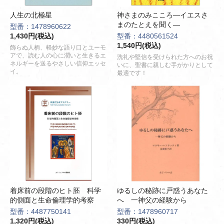
人生の北極星
神さまのみこころ―イエスさ
まのたとえを聞く―
型番：1478960622
1,430円(税込)
型番：4480561524
1,540円(税込)
飾らぬ人柄、軽妙な語り口とユーモ
アで、読む人の心に潤いと生きるエ
洗礼や堅信を受けられた方へのお祝
ネルギーを送るやさしい信仰エッセ
いに、聖書に親しむ手がかりとして
イ。
最適です！
着床前の段階のヒト胚 科学
ゆるしの秘跡に戸惑うあなた
的側面と生命倫理学的考察
へ 一神父の経験から
型番：4487750141
型番：1478960717
1,320円(税込)
330円(税込)