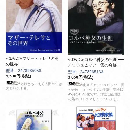
≪DVD≫マザー・テレサとそ
≪DVD≫コルベ神父の生涯 ──
の世界
アウシュビッツ 愛の奇跡──
型番：2478965056
型番：2478965133
5,500円(税込)
3,850円(税込)
奇跡ともいえる人間の生き
映画「アウシュビッツ 愛
方を記録する。
の奇跡 コルベ神父の生涯」完全版
95分のDVD化です。津嘉山正種さ
ん熱演のドラマも入っています。