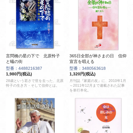
言問橋の星の下で 北原怜子
365日全部が神さまの日 信仰
と蟻の街
宣言を唱える
型番：4488216387
型番：3480563618
1,980円(税込)
1,320円(税込)
28歳という若さで世を去った、北原
月刊誌『家庭の友』に、2010年1月
怜子の生き方・そして信仰とは。
～2011年12月まで連載された記事
を単行本化。