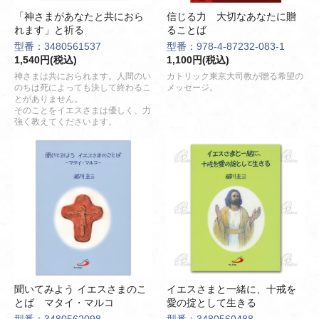
「神さまがあなたと共におら
信じる力 大切なあなたに贈
れます」と祈る
ることば
型番：3480561537
型番：978-4-87232-083-1
1,540円(税込)
1,100円(税込)
神さまは共におられます。人間のい
カトリック東京大司教が贈る希望の
のちは死によっても決して終わるこ
メッセージ。
とがありません。
そのことをイエスさまは優しく、力
強く教えてくださいます。
聞いてみよう イエスさまのこ
イエスさまと一緒に、十戒を
とば マタイ・マルコ
愛の掟として生きる