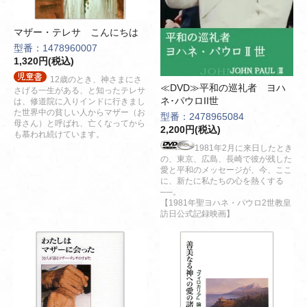
マザー・テレサ こんにちは
型番：1478960007
1,320円(税込)
12歳のとき、神さまにさ
≪DVD≫平和の巡礼者 ヨハ
さげる一生がある、と知ったテレサ
ネ･パウロII世
は、修道院に入りインドに行きまし
た世界中の貧しい人からマザー（お
型番：2478965084
母さん）と呼ばれ、亡くなってから
2,200円(税込)
も慕われ続けています。
1981年2月に来日したとき
の、東京、広島、長崎で彼が残した
愛と平和のメッセージが、今、ここ
に、新たに私たちの心を熱くする
──。
【1981年聖ヨハネ・パウロ2世教皇
訪日公式記録映画】