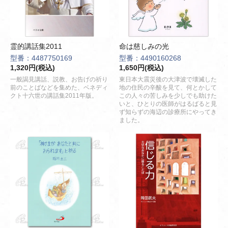
霊的講話集2011
命は慈しみの光
型番：4487750169
型番：4490160268
1,320円(税込)
1,650円(税込)
一般謁見講話、説教、お告げの祈り
東日本大震災後の大津波で壊滅した
前のことばなどを集めた、ベネディ
地の住民の辛酸を見て、何とかして
クト十六世の講話集2011年版。
この人々の苦しみを少しでも助けた
いと、ひとりの医師がはるばると見
ず知らずの海辺の診療所にやってき
ました。