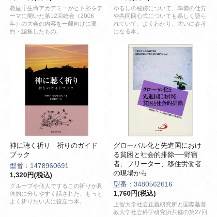
教皇庁生命アカデミーがヒト胚をテ
ゆるしの秘跡について、準備の仕方
ーマに開いた第12回総会（2006
や共同回心式についても易しく語ら
年）の大会の内容を一般向けに要
れていて、よくわかり、大いに参考
約・編集したもの。
になる本。
神に聴く祈り 祈りのガイド
グローバル化と先進国におけ
ブック
る貧困と社会的排除──野宿
者、フリーター、移住労働者
型番：1478960691
の現場から
1,320円(税込)
型番：3480562616
グループや個人でするこの祈りが具
1,760円(税込)
体的に分りやすく話された、もっと
よく祈りたい人に役立つ本。
上智大学社会正義研究所と国際基督
教大学社会科学研究所共催の第27回