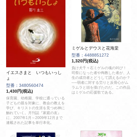
ミゲルとデウスと花海棠
型番：4488851272
1,320円(税込)
負け犬千々石ミゲルの魂の叫び！
イエスさまと いつもいっし
司祭になった者や殉教した者が、人
生の成功者とどうして謂えるのか？
ょ
──弱者に対する労りと反骨心がム
型番：3480560474
ラムラと頭を擡げたのだ。この作品
1,430円(税込)
はミゲルの応援歌である。
保育園、幼稚園、学校に通っている
子どもの親を対象に、教会の教えを
学び、キリストの生涯を見つめ神に
触れていく。月刊誌『家庭の友』
に、2007年1月～2009年12月まで
連載された記事を単行本化。