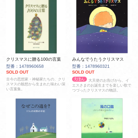
クリスマスに贈る100の言葉
みんなでうたうクリスマス
型番：1478960658
型番：1478960321
SOLD OUT
SOLD OUT
古今の思想家・神秘家たちの、クリ
大天使のお告げから、イ
スマスの観想から生まれた味わい深
エスさまのお誕生までを楽しい歌で
い言葉集。
つづったクリスマスの物語。