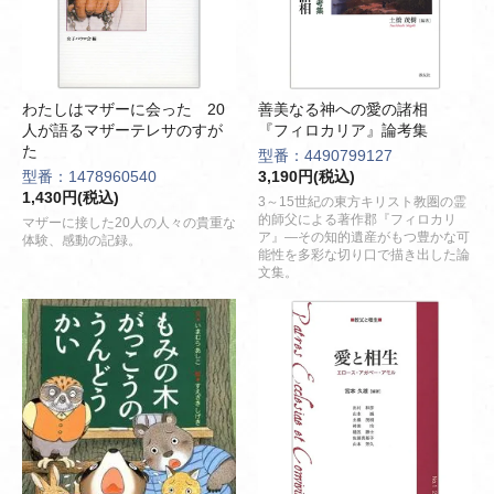
わたしはマザーに会った 20
善美なる神への愛の諸相
人が語るマザーテレサのすが
『フィロカリア』論考集
た
型番：4490799127
型番：1478960540
3,190円(税込)
1,430円(税込)
3～15世紀の東方キリスト教圏の霊
的師父による著作郡『フィロカリ
マザーに接した20人の人々の貴重な
ア』―その知的遺産がもつ豊かな可
体験、感動の記録。
能性を多彩な切り口で描き出した論
文集。