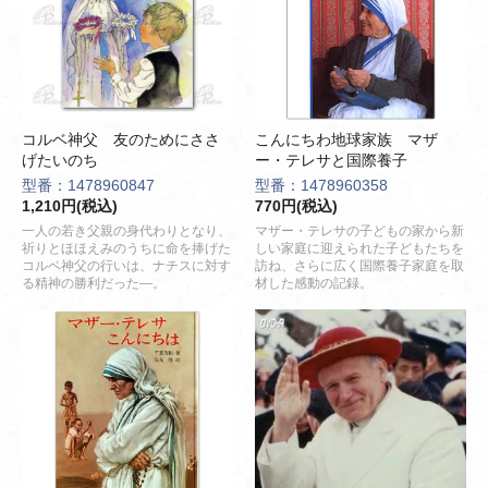
コルベ神父 友のためにささ
こんにちわ地球家族 マザ
げたいのち
ー・テレサと国際養子
型番：1478960847
型番：1478960358
1,210円(税込)
770円(税込)
一人の若き父親の身代わりとなり、
マザー・テレサの子どもの家から新
祈りとほほえみのうちに命を捧げた
しい家庭に迎えられた子どもたちを
コルベ神父の行いは、ナチスに対す
訪ね、さらに広く国際養子家庭を取
る精神の勝利だった―。
材した感動の記録。