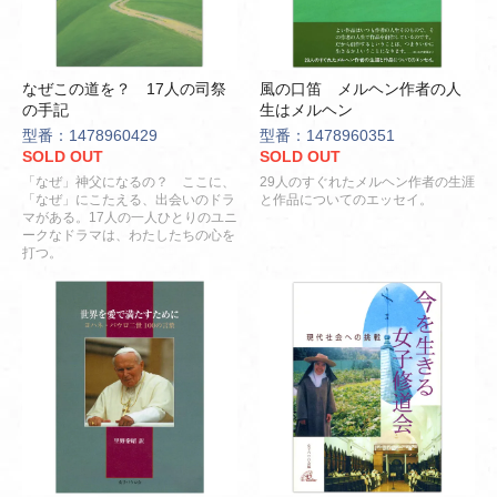
なぜこの道を？ 17人の司祭
風の口笛 メルヘン作者の人
の手記
生はメルヘン
型番：1478960429
型番：1478960351
SOLD OUT
SOLD OUT
「なぜ」神父になるの？ ここに、
29人のすぐれたメルヘン作者の生涯
「なぜ」にこたえる、出会いのドラ
と作品についてのエッセイ。
マがある。17人の一人ひとりのユニ
ークなドラマは、わたしたちの心を
打つ。