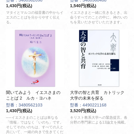
型番：3480562098
型番：3480560488
1,430円(税込)
1,540円(税込)
マタイとマルコの福音書の中からイ
イエスさまと一緒に生きるとき、出
エスのことばを分かりやすく伝え
会うすべてのことの中に、神のいの
る。
ちを見いださせていただきます。
聞いてみよう イエスさまの
大学の智と共育 カトリック
ことば 2 ルカ・ヨハネ
大学の未来を探る
型番：3480562103
型番：4490221168
1,430円(税込)
3,520円(税込)
──イエスさまのことばは単なる
キリスト教系大学への緊急提言。各
「情報」ではなく「いのち」です。
分野の専門家による13論文を掲載。
そしてそのいのちは、すべての人と
共にいて、一緒の向きで生きてくだ