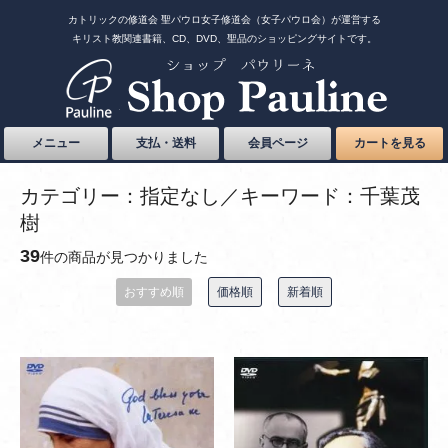
カトリックの修道会 聖パウロ女子修道会（女子パウロ会）が運営する
キリスト教関連書籍、CD、DVD、聖品のショッピングサイトです。
メニュー
支払・送料
会員ページ
カートを見る
カテゴリー：指定なし／キーワード：千葉茂
樹
39
件の商品が見つかりました
おすすめ順
価格順
新着順