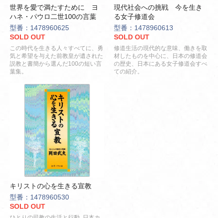
世界を愛で満たすために ヨ
現代社会への挑戦 今を生き
ハネ・パウロ二世100の言葉
る女子修道会
型番：1478960625
型番：1478960613
SOLD OUT
SOLD OUT
この時代を生きる人々すべてに、勇
修道生活の現代的な意味、働きを取
気と希望を与えた前教皇が遺された
材したものを中心に、日本の修道会
説教と書簡から選んだ100の短い言
の歴史、日本にある女子修道会すべ
葉集。
ての紹介。
キリストの心を生きる宣教
型番：1478960530
SOLD OUT
ひとりの司教の生活と行動､日本カ