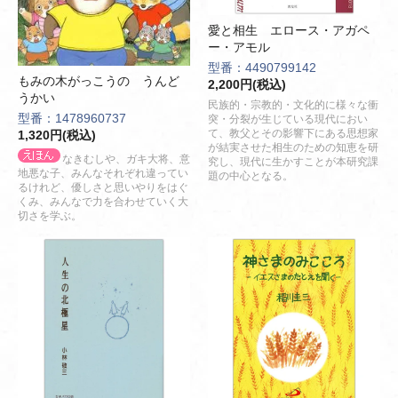
愛と相生 エロース・アガペ
ー・アモル
型番：4490799142
もみの木がっこうの うんど
2,200円(税込)
うかい
民族的・宗教的・文化的に様々な衝
型番：1478960737
突・分裂が生じている現代におい
て、教父とその影響下にある思想家
1,320円(税込)
が結実させた相生のための知恵を研
なきむしや、ガキ大将、意
究し、現代に生かすことが本研究課
地悪な子、みんなそれぞれ違ってい
題の中心となる。
るけれど、優しさと思いやりをはぐ
くみ、みんなで力を合わせていく大
切さを学ぶ。