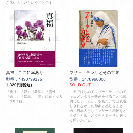
さるいのちだということです。
真福 ここに幸あり
マザ－・テレサとその世界
型番：4490799175
型番：1478960006
1,320円(税込)
SOLD OUT
『祈り』『愛』『希望』『霊性』
世界ではじめてマザー・テレサのド
『癒し』『知恵』『道』に続くシリ
キュメンタリー映画を作ることに成
ーズ8作目。
功したチームが、映画だけでは表現
しきれなかった印象と感動をまと
め、日本人としてマザーの精神をど
う受けとめ、どう生きるべきか厳し
く問いかける。