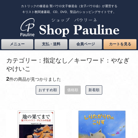
カトリックの修道会 聖パウロ女子修道会（女子パウロ会）が運営する
キリスト教関連書籍、CD、DVD、聖品のショッピングサイトです。
メニュー
支払・送料
会員ページ
カートを見る
カテゴリー：指定なし／キーワード：やなぎ
やけいこ
2
件の商品が見つかりました
おすすめ順
価格順
新着順