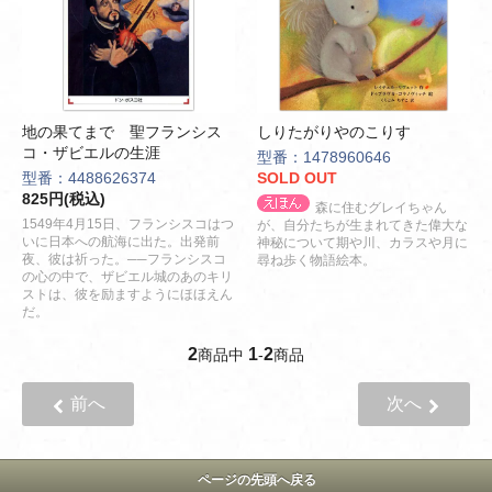
地の果てまで 聖フランシス
しりたがりやのこりす
コ・ザビエルの生涯
型番：1478960646
型番：4488626374
SOLD OUT
825円(税込)
森に住むグレイちゃん
1549年4月15日、フランシスコはつ
が、自分たちが生まれてきた偉大な
いに日本への航海に出た。出発前
神秘について期や川、カラスや月に
夜、彼は祈った。──フランシスコ
尋ね歩く物語絵本。
の心の中で、ザビエル城のあのキリ
ストは、彼を励ますようにほほえん
だ。
2
1
2
商品中
-
商品
前へ
次へ
ページの先頭へ戻る