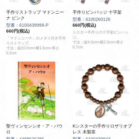
手作りストラップ マドンニー
手作りピンバッジ 十字架
ナ ピンク
型番：6100260126
型番：6100439999-P
660円(税込)
660円(税込)
シスター手作りの十字架ピンハッ
ジ。
「マドンニーナ」のメダイ付き手作
寸法：縦4.0cm×横2.0cm×厚さ
りストラップ。
0.7cm
寸法：縦10.0cm×横1.8cm×厚さ
0.2cm
聖ヴィンセンシオ・ア・パウ
Kシスターの手作りロザリオブ
ロ
レス 木製茶