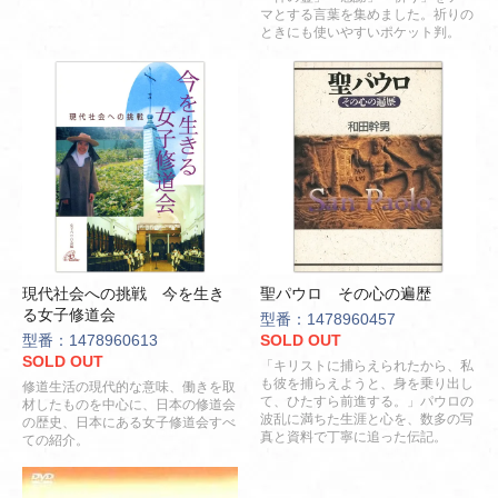
マとする言葉を集めました。祈りの
ときにも使いやすいポケット判。
現代社会への挑戦 今を生き
聖パウロ その心の遍歴
る女子修道会
型番：1478960457
型番：1478960613
SOLD OUT
SOLD OUT
「キリストに捕らえられたから、私
も彼を捕らえようと、身を乗り出し
修道生活の現代的な意味、働きを取
て、ひたすら前進する。」パウロの
材したものを中心に、日本の修道会
波乱に満ちた生涯と心を、数多の写
の歴史、日本にある女子修道会すべ
真と資料で丁寧に追った伝記。
ての紹介。