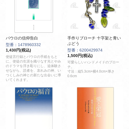
パウロの信仰告白
手作りブローチ 十字架と青い
ぶどう
型番：1478960332
1,430円(税込)
型番：6200429974
1,500円(税込)
使徒言行録とパウロの手紙をもと
に、使徒の生涯を織りなす光とやみ
可愛らしいハンドメイドのブロー
のドラマを浮き彫りにし、追体験さ
チ。
せながら、読者を、哀れみの神、い
寸法：縦5.3cm×横4.0cm×厚さ
つくしみの神との新たな出会いに導
0.6cm
いてくれます。