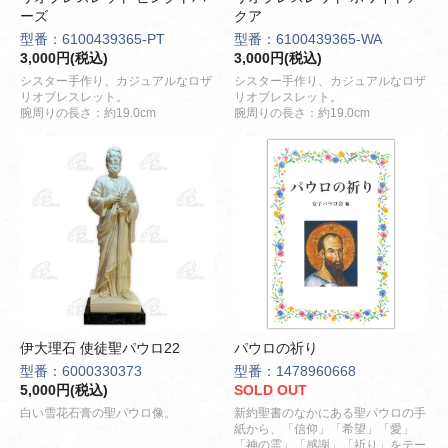
ーズ
クア
型番：6100439365-PT
型番：6100439365-WA
3,000円(税込)
3,000円(税込)
シスター手作り、カジュアルなロザ
シスター手作り、カジュアルなロザ
リオブレスレット。
リオブレスレット。
腕周りの長さ：約19.0cm
腕周りの長さ：約19.0cm
伊大理石 使徒聖パウロ22
パウロの祈り
型番：6000330373
型番：1478960668
5,000円(税込)
SOLD OUT
白い雪花石膏の聖パウロ像。
新約聖書のなかにある聖パウロの手
紙から、「信仰」「希望」「愛」
「神の霊」「感謝」「祈り」をテー