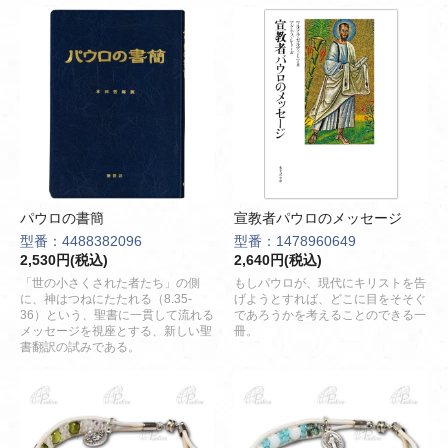
パウロの書簡
宣教者パウロのメッセージ
型番：4488382096
型番：1478960649
2,530円(税込)
2,640円(税込)
「世の小さくされた者たち」の側
もしパウロが、現代にキリストを告
に、神はつねにたたれる（8.35-
げようとすれば、どこに目をそそぐ
36）という、聖書に一貫して流れる
であろうかを考えることのできる一
メッセージを視座とする、新しい聖
冊。
書翻訳の試みである。