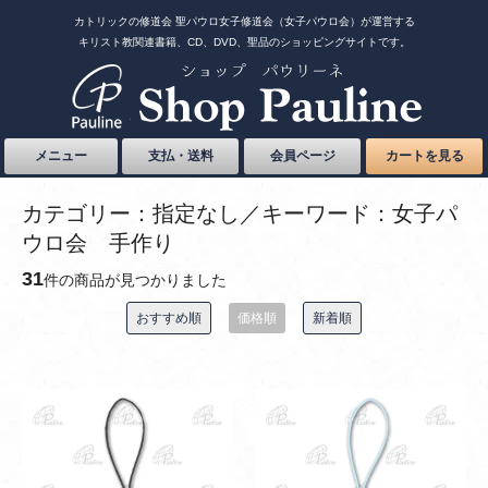
カトリックの修道会 聖パウロ女子修道会（女子パウロ会）が運営する
キリスト教関連書籍、CD、DVD、聖品のショッピングサイトです。
メニュー
支払・送料
会員ページ
カートを見る
カテゴリー：指定なし／キーワード：女子パ
ウロ会 手作り
31
件の商品が見つかりました
おすすめ順
価格順
新着順