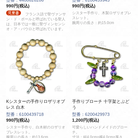
型番：4488626286
型番：6100439943
990円(税込)
990円(税込)
シスター手作り、木製ロザリオブレ
フランス語で聖ヴァンサ
スレット。
ン・ド・ポールと呼ばれている聖人
腕周りの長さ：約15.0cm
は、日本では一般に聖ヴィンセンシ
オ・ア・パウロと呼ばれています。
Kシスターの手作りロザリオブ
手作りブローチ 十字架とぶど
レス 白木
う
型番：6100439718
型番：6200429973
990円(税込)
1,200円(税込)
シスター手作り、白木材のロザリオ
可愛らしいハンドメイドのブロー
ブレスレット。
チ。
腕周りの長さ：約13.6cm
寸法：縦4.0cm×横4.0cm×厚さ