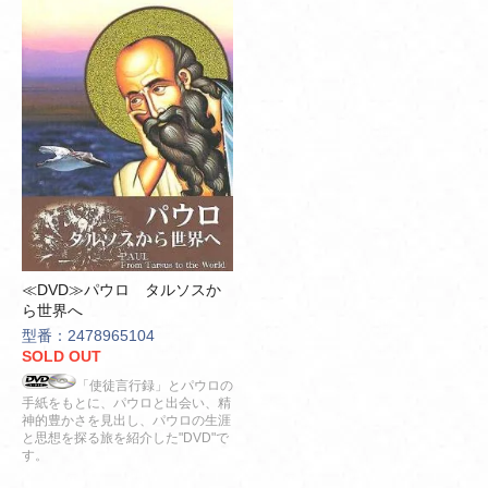
≪DVD≫パウロ タルソスか
ら世界へ
型番：2478965104
SOLD OUT
「使徒言行録」とパウロの
手紙をもとに、パウロと出会い、精
神的豊かさを見出し、パウロの生涯
と思想を探る旅を紹介した"DVD"で
す。