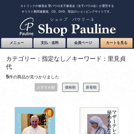
カトリックの修道会 聖パウロ女子修道会（女子パウロ会）が運営する
キリスト教関連書籍、CD、DVD、聖品のショッピングサイトです。
メニュー
支払・送料
会員ページ
カートを見る
カテゴリー：指定なし／キーワード：里見貞
代
5
件の商品が見つかりました
おすすめ順
価格順
新着順