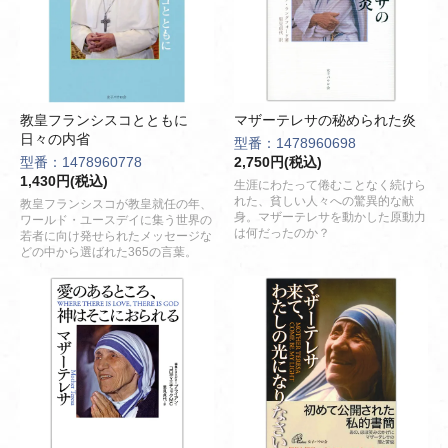
教皇フランシスコとともに
マザーテレサの秘められた炎
日々の内省
型番：1478960698
型番：1478960778
2,750円(税込)
1,430円(税込)
生涯にわたって倦むことなく続けら
れた、貧しい人々への驚異的な献
教皇フランシスコが教皇就任の年、
身。マザーテレサを動かした原動力
ワールド・ユースデイに集う世界の
は何だったのか？
若者に向け発せられたメッセージな
どの中から選ばれた365の言葉。