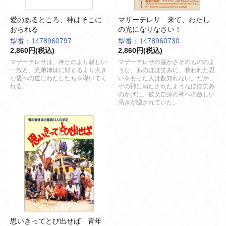
愛のあるところ、神はそこに
マザーテレサ 来て、わたし
おられる
の光になりなさい！
型番：1478960797
型番：1478960730
2,860円(税込)
2,860円(税込)
マザーテレサは、神とのより親しい
マザーテレサの温かさそのもののよ
一致と、兄弟姉妹に対するより大き
うな、あのほほ笑みに、救われた思
な愛への道にわたしたちを導いてく
いをもった人は数知れない。だが、
れる。
その神に満たされたようなほほ笑み
のかげに、彼女自身の神への激しい
渇きが隠されていた。
思いきってとび出せば 青年