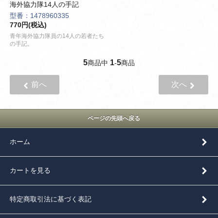
海外協力隊14人の手記
型番：1478960335
770円(税込)
青年海外協力隊員の14人の若者たち
の手記。
5
1
5
商品中
-
商品
前へ
次へ
ページの先頭へ戻る
ホーム
カートを見る
特定商取引法に基づく表記