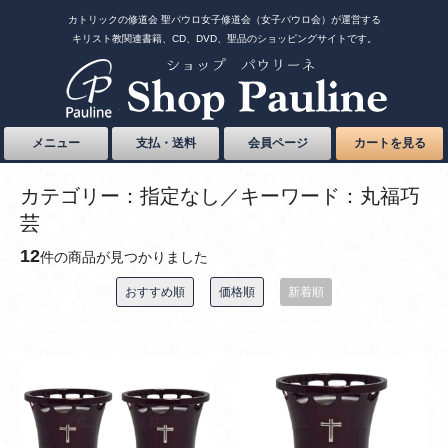
カトリックの修道会 聖パウロ女子修道会（女子パウロ会）が運営する
キリスト教関連書籍、CD、DVD、聖品のショッピングサイトです。
メニュー
支払・送料
会員ページ
カートを見る
カテゴリー：指定なし／キーワード：丸福巧
芸
12
件の商品が見つかりました
おすすめ順
価格順
新着順