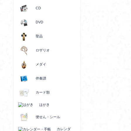
CD
DVD
聖品
ロザリオ
メダイ
伴奏譜
カード類
はがき
便せん・シール
カレンダ