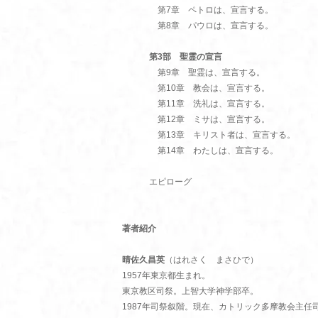
第7章 ペトロは、宣言する。
第8章 パウロは、宣言する。
第3部 聖霊の宣言
第9章 聖霊は、宣言する。
第10章 教会は、宣言する。
第11章 洗礼は、宣言する。
第12章 ミサは、宣言する。
第13章 キリスト者は、宣言する。
第14章 わたしは、宣言する。
エピローグ
著者紹介
晴佐久昌英
（はれさく まさひで）
1957年東京都生まれ。
東京教区司祭。上智大学神学部卒。
1987年司祭叙階。現在、カトリック多摩教会主任