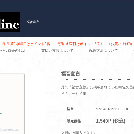
福音宣言
毎月 第1水曜日はポイント3倍！ 毎週 水曜日はポイント2倍！ 〈お買い上げ
子パウロ会のお店
支払い方法について
配送方法について
福音宣言
月刊『福音宣教』に掲載されていた晴佐久昌
父のエッセイ集。
型番
978-4-87232-068-8
1,540円(税込)
販売価格
会員のみ購入できます