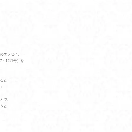
のエッセイ、
年7～12月号）を
ると、
」
とで、
うと