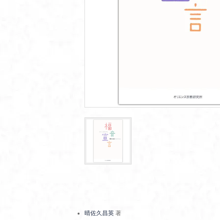
晴佐久昌英
著