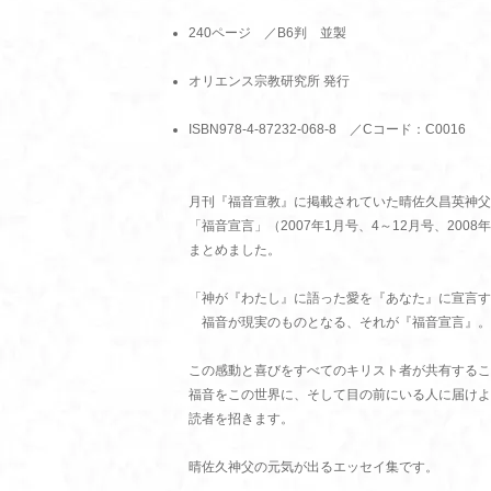
240ページ ／B6判 並製
オリエンス宗教研究所 発行
ISBN978-4-87232-068-8 ／Cコード：C0016
月刊『福音宣教』に掲載されていた晴佐久昌英神父
「福音宣言」（2007年1月号、4～12月号、2008
まとめました。
「神が『わたし』に語った愛を『あなた』に宣言す
福音が現実のものとなる、それが『福音宣言』。
この感動と喜びをすべてのキリスト者が共有するこ
福音をこの世界に、そして目の前にいる人に届けよ
読者を招きます。
晴佐久神父の元気が出るエッセイ集です。