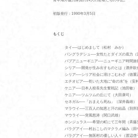
青年海外協力隊員の14人の若者たちの手記。
初版発行：1990年3月5日
もくじ
タイ──はじめまして（松村 みか）
バングラデシュ──女性たとダイズの底力（
パプアニューギニア──ニューギニア時間旅
シリア──開発が生み出すものとは（酒井欽
シリア──シリア社会に溶けこむわざ（徳重
エチオピア──乾いた大地に“命の水”を（安
ケニア──日本人校長先生奮戦記（池田敏）
ケニア──ツムツムの丘にて（大田康司）
セネガル──「おまえら死ね」（深井義雄）
マラウイ──三百人の知恵と汗の結晶（別所
マウライ──突風怒涛（関口武雄）
ホンジュラス──希望の町にて三年間（斉藤
バラグアイ──村おこしのマクラメ編み（田
バラグアイ──無医村の優しい人々（渡辺啓