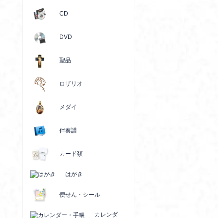
CD
DVD
聖品
ロザリオ
メダイ
伴奏譜
カード類
はがき
便せん・シール
カレンダ