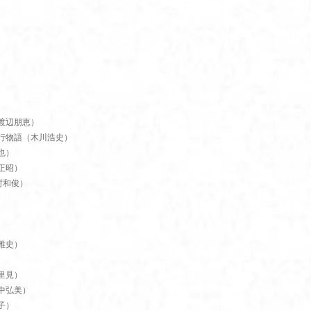
渡辺朋恵）
行物語（木川浩史）
也）
正昭）
村和俊）
雅史）
里見）
中弘美）
子）