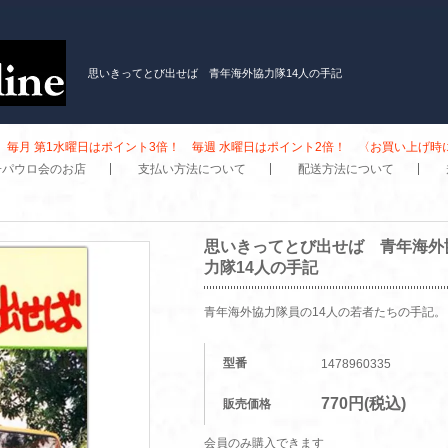
思いきってとび出せば 青年海外協力隊14人の手記
毎月 第1水曜日はポイント3倍！ 毎週 水曜日はポイント2倍！ 〈お買い上げ
子パウロ会のお店
支払い方法について
配送方法について
思いきってとび出せば 青年海外
力隊14人の手記
青年海外協力隊員の14人の若者たちの手記。
型番
1478960335
770円(税込)
販売価格
会員のみ購入できます