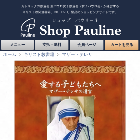
カトリックの修道会 聖パウロ女子修道会（女子パウロ会）が運営する
キリスト教関連書籍、CD、DVD、聖品のショッピングサイトです。
メニュー
支払・送料
会員ページ
カートを見る
ホーム
>
キリスト教書籍
>
マザー・テレサ