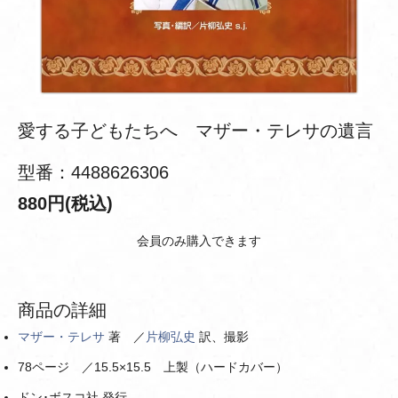
愛する子どもたちへ マザー・テレサの遺言
型番：4488626306
880円(税込)
会員のみ購入できます
商品の詳細
マザー・テレサ
著 ／
片柳弘史
訳、撮影
78ページ ／15.5×15.5 上製（ハードカバー）
ドン･ボスコ社 発行