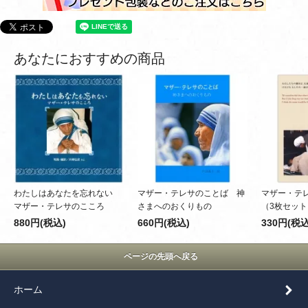
あなたにおすすめの商品
わたしはあなたを忘れない
マザー・テレサのことば 神
マザー・テレ
マザー・テレサのこころ
さまへのおくりもの
（3枚セット
880円(税込)
660円(税込)
330円(税込
ページの先頭へ戻る
ホーム