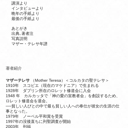
講演より
インタビューより
晩年の手紙より
最後の手紙より
あとがき
出典､著者注
写真説明
マザー・テレサ年譜
著者紹介
マザーテレサ
（Mother Teresa）＜コルカタの聖テレサ＞
1910年 スコピエ（現在のマケドニア）で生まれる
1928年 ダブリン所在のロレット修道会に入会
1948 年 カルカッタで「神の愛の宣教者会」を創設するため、
ロレット修道会を退会。
──貧しい人びとの中で最も貧しい人への奉仕が彼女の生涯の仕
事となった。
1979年 ノーベル平和賞を受賞
1997年の没後直ちに列聖調査が開始
2003年 列福