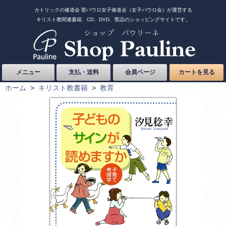
カトリックの修道会 聖パウロ女子修道会（女子パウロ会）が運営する
キリスト教関連書籍、CD、DVD、聖品のショッピングサイトです。
メニュー
支払・送料
会員ページ
カートを見る
ホーム
>
キリスト教書籍
>
教育