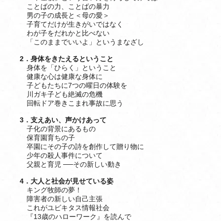
ことばの力、ことばの暴力
男の子の成長と＜母の愛＞
子育てだけが生きがいではなく
わが子をだれかと比べない
「このままでいいよ」というまなざし
2．身体をきたえるということ
身体を「ひらく」ということ
健康な心は健康な身体に
子どもたちに7つの曜日の体験を
川ガキ子ども絶滅の危機
回転ドア巻きこまれ事故に思う
3．支えあい、声かけあって
子化の背景にあるもの
保育園育ちの子
卒園にその子の詩を創作して贈り物に
少年の殺人事件について
父親と育児 ──その新しい動き
4．大人と社会が見せている姿
キング牧師の夢！
障害者の新しい自己主張
これがユビキタス情報社会
『13歳のハローワーク』を読んで