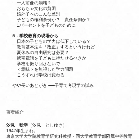
一人前像の崩壊？
おもちゃ文化の貧困
婚外子へのこんな差別
子どもの権利条例か？ 責任条例か？
1パーセントを子どものために
5．学校教育の現場から
日本の子どもの学力は低下している？
教育基本法を「改正」するというけれど
夏休みの自由研究は必要？
携帯電話を子どもに持たせるべきか
学校を振り回さないで
＜意味＞を無視した学力問題
こうすれば学校は変わる
やや長いあとがき ──子育て考現学の試み
著者紹介
汐見 稔幸
（汐見 としゆき）
1947年生まれ。
東京大学大学院教育学研究科教授・同大学教育学部附属中等教育