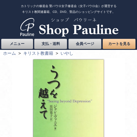
カトリックの修道会 聖パウロ女子修道会（女子パウロ会）が運営する
キリスト教関連書籍、CD、DVD、聖品のショッピングサイトです。
メニュー
支払・送料
会員ページ
カートを見る
ホーム
>
キリスト教書籍
>
いやし