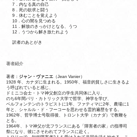
7．内なる真の自己
8．死の欲求と闘う
9．休むことを覚えよう
10．心の闇を見つめる
11．解放のきっかけとなる、うつ
12．うつから解き放たれよう
訳者のあとがき
著者紹介
著者：
ジャン・ヴァニエ
（Jean Vanier）
1928 年、カナダに生まれる。1950年、福音的貧しさに生きるよ
う呼ばれていると感じ、
ドミニコ会士・トマ神父創立の学生共同体に入り、
のち6年間パリ・カトリック大学で哲学、神学を学び、
ベルフォンテンのトラピストに1年、ファティマに2年、農場に1
年と、シャルル・ド・フーコーを思わせる霊的遍歴をする。
1962年、哲学博士号取得後、トロント大学（カナダ）で教鞭を
とる。
1964年、トマ神父が北フランスにある「障害者の家」の指導司
祭になり、彼にさそわれてフランスに赴く。