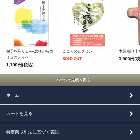
梯子を降りる──悲嘆からコ
こころのビタミン
木製 握り十
ミュニティへ
3,900円(
SOLD OUT
1,100円(税込)
ページの先頭へ戻る
ホーム
カートを見る
特定商取引法に基づく表記