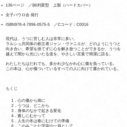
136ページ ／B6判変型 上製（ハードカバー）
女子パウロ会 発行
ISBN978-4-7896-0575-5 ／Cコード：C0016
現代は、うつに苦しむ人は非常に多い。
ラルシュ共同体の創立者ジャン・ヴァニエが、どのようにうつと
向き合い、希望を捨てずに心を解き放つことができるか、うつを
越えて闇から光にいたる道を、やさしい言葉で簡潔に語る。
わたしたちはだれでも、多かれ少なかれ心に傷を負っている。
この本は、心が傷ついているすべての人に向けて書かれている。
もくじ
1．心の傷から病に
2．うつは、どこから
3．身体のなかで起きる変化
4．癒しにむかって
5．人生の冬は春にむけての準備
6．このみごとな宇宙の一員として