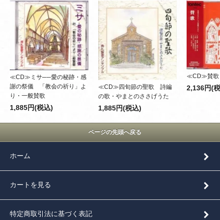
≪CD≫賛歌
≪CD≫ミサ──愛の秘跡・感
謝の祭儀 「教会の祈り」よ
≪CD≫四旬節の聖歌 詩編
2,136円(
り・一般賛歌
の歌・やまとのささげうた
1,885円(税込)
1,885円(税込)
ページの先頭へ戻る
ホーム
カートを見る
特定商取引法に基づく表記