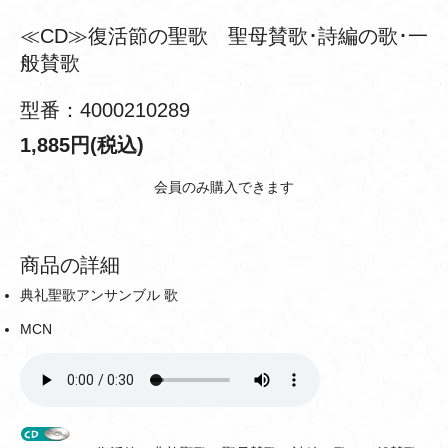
≪CD≫復活節の聖歌 聖母賛歌･詩編の歌･一
般賛歌
型番：4000210289
1,885円(税込)
会員のみ購入できます
商品の詳細
典礼聖歌アンサンブル 歌
MCN