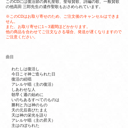
このCDには復活節の典礼聖歌、聖母賛歌、詩編の歌、一般賛歌
の他高田 三郎先生の遺作聖歌もおさめられています。
※このCDはお取り寄せのため、ご注文後のキャンセルはできま
せん。
また、お取り寄せに1～3週間ほどかかります。
他の商品を合わせてご注文なさる場合、発送が遅くなりますので
ご注意ください。
曲目
わたしは復活し
今日こそ神ご造られた日
復活の続唱
アレルヤ唱（主の復活）
しあわせな人
朝早く週の始めに
いのちあるすべてのものは
勝利と力は神のもの
天の元后喜びたまえ
天は神の栄光を語り
アレルヤ唱（主の昇天）
主はのぼられた