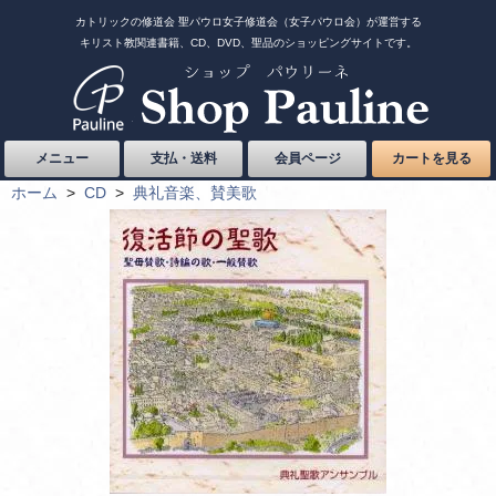
カトリックの修道会 聖パウロ女子修道会（女子パウロ会）が運営する
キリスト教関連書籍、CD、DVD、聖品のショッピングサイトです。
メニュー
支払・送料
会員ページ
カートを見る
ホーム
>
CD
>
典礼音楽、賛美歌