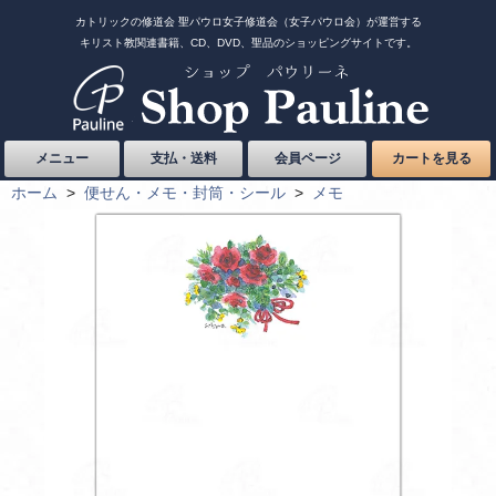
カトリックの修道会 聖パウロ女子修道会（女子パウロ会）が運営する
キリスト教関連書籍、CD、DVD、聖品のショッピングサイトです。
メニュー
支払・送料
会員ページ
カートを見る
ホーム
>
便せん・メモ・封筒・シール
>
メモ