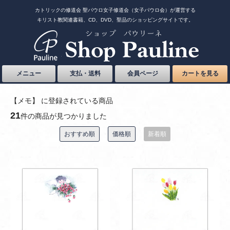
カトリックの修道会 聖パウロ女子修道会（女子パウロ会）が運営する
キリスト教関連書籍、CD、DVD、聖品のショッピングサイトです。
メニュー
支払・送料
会員ページ
カートを見る
【メモ】 に登録されている商品
21
件の商品が見つかりました
おすすめ順
価格順
新着順