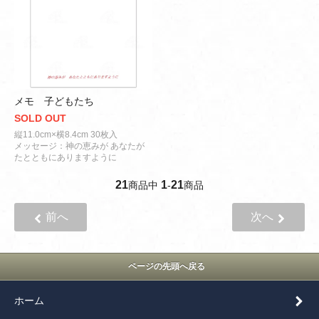
メモ 子どもたち
SOLD OUT
縦11.0cm×横8.4cm 30枚入
メッセージ：神の恵みが あなたが
たとともにありますように
21
1
21
商品中
-
商品
前へ
次へ
ページの先頭へ戻る
ホーム