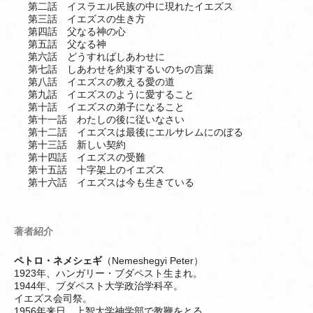
第二話 イスラエル民族の中に現れたイエズス
第三話 イエズスの生き方
第四話 父なる神の心
第五話 父なる神
第六話 どうすればしあわせに
第七話 しあわせを約束するいのちの言葉
第八話 イエズスの教える愛の道
第九話 イエズスのように愛すること
第十話 イエズスの弟子になること
第十一話 わたしの後に従いなさい
第十二話 イエズスは最後にエルサレムにのぼる
第十三話 新しい契約
第十四話 イエズスの受難
第十五話 十字架上のイエズス
第十六話 イエズスは今も生きている
著者紹介
ペトロ・ネメシェギ
（Nemeshegyi Peter）
1923年、ハンガリー・ブダペスト生まれ。
1944年、ブダペスト大学政治学科卒。
イエズス会司祭。
1956年来日、上智大学神学部で教鞭をとる。