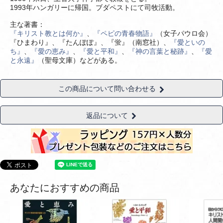
1993年ハンガリーに帰国。ブダペストにて司牧活動。
主な著書：
『キリスト教とは何か』
、
『ペピの青春物語』
（女子パウロ会）
『ひまわり』、『たんぽぽ』、『蛍』（南窓社）、
『愛といの
ち』
、
『愛の恵み』
、
『愛と平和』
、
『神の言葉と秘跡』
、
『愛
と永遠』
（聖母文庫）などがある。
この商品について問い合わせる
返品について
あなたにおすすめの商品