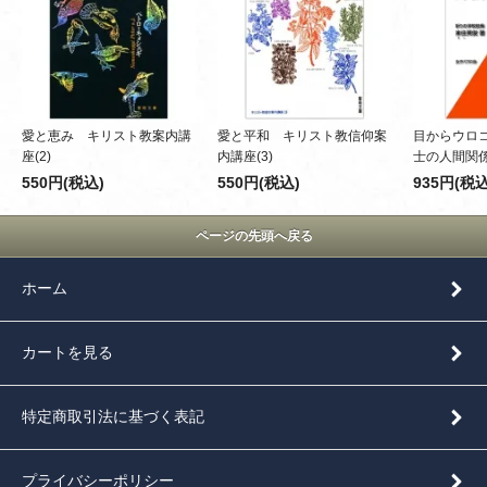
愛と恵み キリスト教案内講
愛と平和 キリスト教信仰案
目からウロ
座(2)
内講座(3)
士の人間関
550円(税込)
550円(税込)
935円(税込
ページの先頭へ戻る
ホーム
カートを見る
特定商取引法に基づく表記
プライバシーポリシー