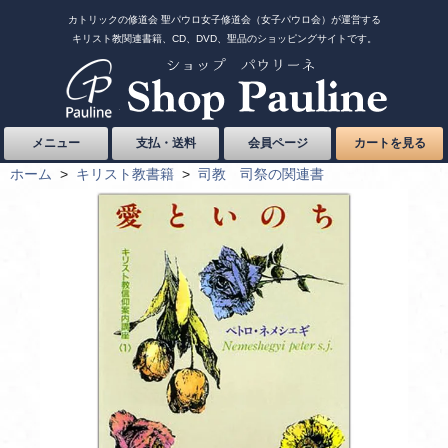
カトリックの修道会 聖パウロ女子修道会（女子パウロ会）が運営する
キリスト教関連書籍、CD、DVD、聖品のショッピングサイトです。
メニュー
支払・送料
会員ページ
カートを見る
ホーム
>
キリスト教書籍
>
司教 司祭の関連書