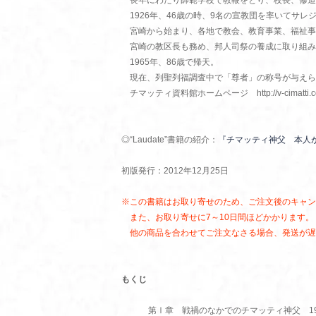
長年にわたり師範学校で教鞭をとり、校長、修道
1926年、46歳の時、9名の宣教団を率いてサレ
宮崎から始まり、各地で教会、教育事業、福祉事
宮崎の教区長も務め、邦人司祭の養成に取り組み
1965年、86歳で帰天。
現在、列聖列福調査中で「尊者」の称号が与えら
チマッティ資料館ホームページ http://v-cimatti.c
◎“Laudate”書籍の紹介：
『チマッティ神父 本人
初版発行：2012年12月25日
※この書籍はお取り寄せのため、ご注文後のキャン
また、お取り寄せに7～10日間ほどかかります。
他の商品を合わせてご注文なさる場合、発送が遅
もくじ
第Ⅰ章 戦禍のなかでのチマッティ神父 194