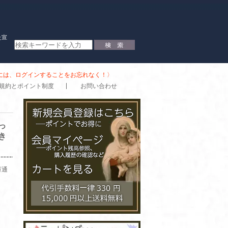
た宣
時には、ログインすることをお忘れなく！〉
規約とポイント制度
お問い合わせ
っ
き
万通