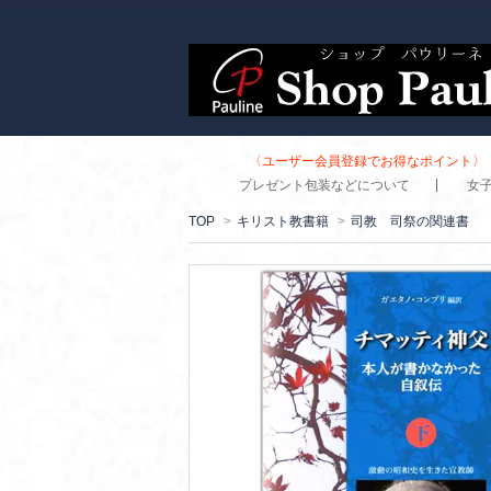
〈ユーザー会員登録でお得なポイント〉 
プレゼント包装などについて
女
TOP
>
キリスト教書籍
>
司教 司祭の関連書