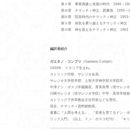
第Ⅱ章 事業再建と発展の時代 1946～194
第Ⅲ章 チマッティ神父、図書係 1950～1
第Ⅳ章 院長時代のチマッティ神父 1953～
第Ⅴ章 病気を乗り越えるチマッティ神父 19
第Ⅵ章 神を迎えるチマッティ神父 1963・
編訳者紹介
ガエタノ・コンプリ
（Gaetano Compri）
1930年、イタリア生まれ。
カトリック司祭、サレジオ会員。
サレジオ大学哲学部、上智大学神学部大学院卒。
中津ドン・ボスコ学園園長、育英高専（現サレジオ
川崎サレジオ（現サレジオ学院）中学・高等学校校
カトリック下井草教会主任司祭などを歴任。
現在、チマッティ資料館館長。
著書に『人間を考える』、『若者を育てるドン・ボ
リック入門』（以上、ドン・ボスコ社刊）、『キリ