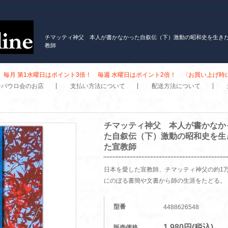
チマッティ神父 本人が書かなかった自叙伝（下）激動の昭和史を生き
教師
毎月 第1水曜日はポイント3倍！ 毎週 水曜日はポイント2倍！ 〈お買い上げ
子パウロ会のお店
支払い方法について
配送方法について
チマッティ神父 本人が書かなか
た自叙伝（下）激動の昭和史を生
た宣教師
日本を愛した宣教師、チマッティ神父の約1
にのぼる書簡や文書から師の生涯をたどる。
型番
4488626548
1,980円(税込)
販売価格