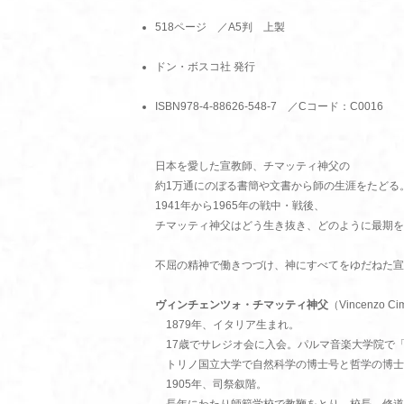
518ページ ／A5判 上製
ドン・ボスコ社 発行
ISBN978-4-88626-548-7 ／Cコード：C0016
日本を愛した宣教師、チマッティ神父の
約1万通にのぼる書簡や文書から師の生涯をたどる
1941年から1965年の戦中・戦後、
チマッティ神父はどう生き抜き、どのように最期を
不屈の精神で働きつづけ、神にすべてをゆだねた宣
ヴィンチェンツォ・チマッティ神父
（Vincenzo Ci
1879年、イタリア生まれ。
17歳でサレジオ会に入会。パルマ音楽大学院で
トリノ国立大学で自然科学の博士号と哲学の博士
1905年、司祭叙階。