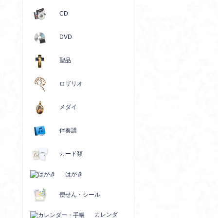
CD
DVD
聖品
ロザリオ
メダイ
伴奏譜
カード類
はがき
便せん・シール
カレンダ