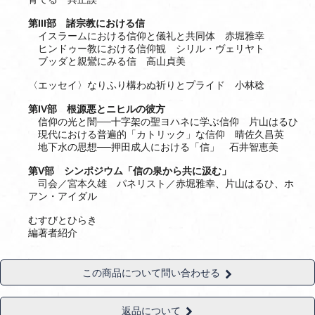
第III部 諸宗教における信
イスラームにおける信仰と儀礼と共同体 赤堀雅幸
ヒンドゥー教における信仰観 シリル・ヴェリヤト
ブッダと親鸞にみる信 高山貞美
〈エッセイ〉なりふり構わぬ祈りとプライド 小林稔
第IV部 根源悪とニヒルの彼方
信仰の光と闇──十字架の聖ヨハネに学ぶ信仰 片山はるひ
現代における普遍的「カトリック」な信仰 晴佐久昌英
地下水の思想──押田成人における「信」 石井智恵美
第V部 シンポジウム「信の泉から共に汲む」
司会／宮本久雄 パネリスト／赤堀雅幸、片山はるひ、ホ
アン・アイダル
むすびとひらき
編著者紹介
この商品について問い合わせる
返品について