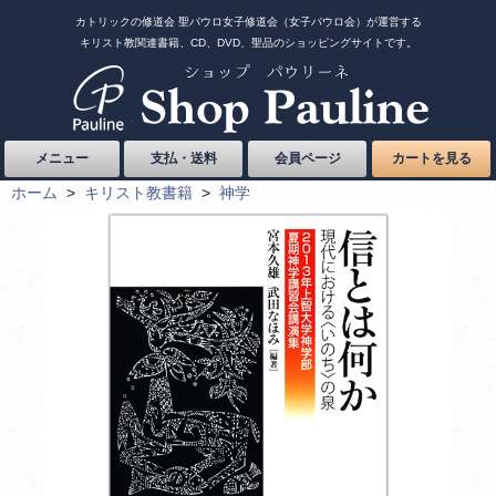
カトリックの修道会 聖パウロ女子修道会（女子パウロ会）が運営する
キリスト教関連書籍、CD、DVD、聖品のショッピングサイトです。
メニュー
支払・送料
会員ページ
カートを見る
ホーム
>
キリスト教書籍
>
神学