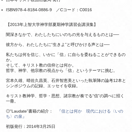
ISBN978-4-8184-0886-9 ／Cコード：C0016
【2013年上智大学神学部夏期神学講習会講演集】
闇深きなかで、わたしたちにいのちの光を与えるものとは──
彼方から、わたしたちに“生きよ”と呼びかける声とは──
私たちは何を信じ、いかに「信」に自らを委ねることができるの
か。
そして、キリスト教の信仰とは何か。
哲学、神学、他宗教の視点から「信」というテーマに挑む。
宮本久雄、晴佐久昌英、石井智恵美といった執筆陣の論考12本と
シンポジウムの記録、エッセイを収録。
キリスト教神学、哲学・思想、諸宗教が奏でる“信”の調べに招く
一冊。
◎“Laudate”書籍の紹介：
『信とは何か 現代における〈いの
ち〉の泉』
初版発行：2014年3月25日