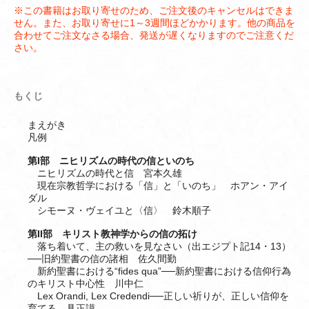
※この書籍はお取り寄せのため、ご注文後のキャンセルはできま
せん。また、お取り寄せに1～3週間ほどかかります。他の商品を
合わせてご注文なさる場合、発送が遅くなりますのでご注意くだ
さい。
もくじ
まえがき
凡例
第I部 ニヒリズムの時代の信といのち
ニヒリズムの時代と信 宮本久雄
現在宗教哲学における「信」と「いのち」 ホアン・アイ
ダル
シモーヌ・ヴェイユと〈信〉 鈴木順子
第II部 キリスト教神学からの信の拓け
落ち着いて、主の救いを見なさい（出エジプト記14・13）
──旧約聖書の信の諸相 佐久間勤
新約聖書における“fides qua”──新約聖書における信仰行為
のキリスト中心性 川中仁
Lex Orandi, Lex Credendi──正しい祈りが、正しい信仰を
育てる 具正謨