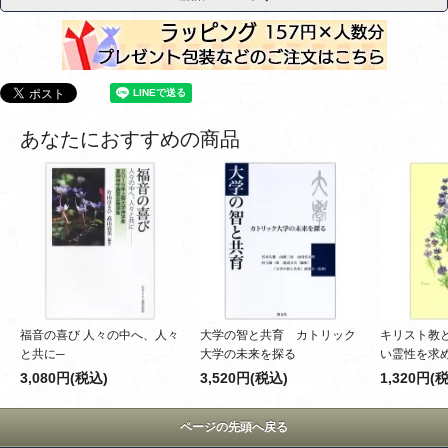
あなたにおすすめの商品
福音の喜び 人々の中へ、人々
大学の智と共育 カトリック
キリスト教
と共に─
大学の未来を探る
い霊性を求
3,080円(税込)
3,520円(税込)
1,320円(
ページの先頭へ戻る