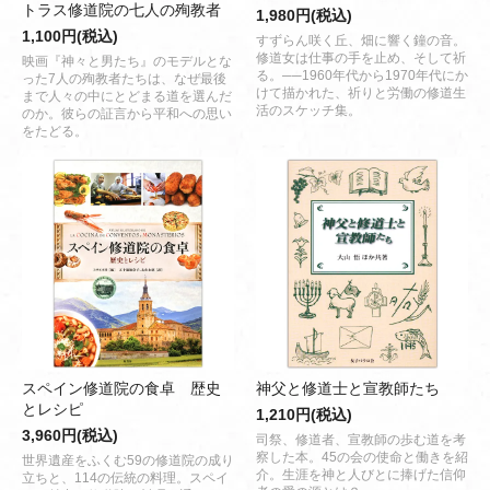
トラス修道院の七人の殉教者
1,980円(税込)
1,100円(税込)
すずらん咲く丘、畑に響く鐘の音。
修道女は仕事の手を止め、そして祈
映画『神々と男たち』のモデルとな
る。──1960年代から1970年代にか
った7人の殉教者たちは、なぜ最後
けて描かれた、祈りと労働の修道生
まで人々の中にとどまる道を選んだ
活のスケッチ集。
のか。彼らの証言から平和への思い
をたどる。
スペイン修道院の食卓 歴史
神父と修道士と宣教師たち
とレシピ
1,210円(税込)
3,960円(税込)
司祭、修道者、宣教師の歩む道を考
察した本。45の会の使命と働きを紹
世界遺産をふくむ59の修道院の成り
介。生涯を神と人びとに捧げた信仰
立ちと、114の伝統の料理。スペイ