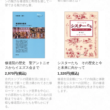
者の愛の源とは？
ンの魅力を修道院と料理を通して一
望できる魅力的な書。
修道院の歴史 聖アントニオ
シスターたち その歴史と今
スからイエズス会まで
と未来に向かって
2,970円(税込)
1,320円(税込)
古代エジプトの隠遁生活に始まり、
修道生活全般についての知識と体験
現代まで脈々と受け継がれてきた修
豊富なシスターの説明と、百の修道
道士たちの営み。
会と在俗会の具体的な生き方を紹介
ローマ・カトリック世界を中心に、
します。
その原初から近代のイエズス会の活
動までを辿り、歴史の中に現れた多
様な修道院のかたちを明らかにす
る。