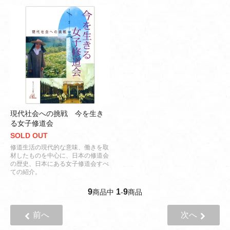
現代社会への挑戦 今を生き
る女子修道会
SOLD OUT
修道生活の現代的な意味、働きを取
材したものを中心に、日本の修道会
の歴史、日本にある女子修道会すべ
ての紹介。
9
1
9
商品中
-
商品
前へ
次へ