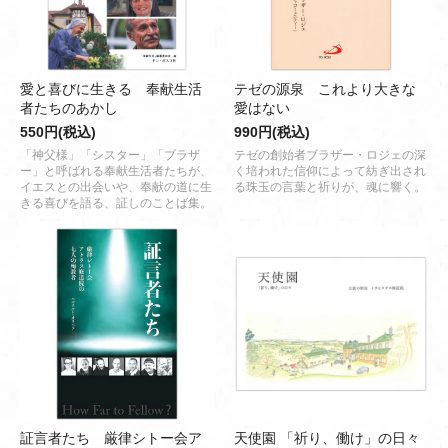
愛と喜びに生きる 奉献生活
テゼの源泉 これより大きな
者たちのあかし
愛はない
550円(税込)
990円(税込)
「神父様」「シスター」「ブラザ
テゼの創始者ブラザー・ロジェの深
ー」と呼ばれる奉献生活者たちが、
く培われた信仰によって紡ぎ出され
イエスとの出会いや、奉献の道に生
る珠玉の言葉と祈りが、魂に響く。
きる喜びを語る、証しのことば集。
証言者たち 厳律シトー会ア
天使園 「祈り、働け」の日々