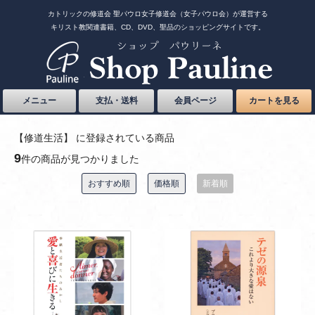
カトリックの修道会 聖パウロ女子修道会（女子パウロ会）が運営する
キリスト教関連書籍、CD、DVD、聖品のショッピングサイトです。
メニュー
支払・送料
会員ページ
カートを見る
【修道生活】 に登録されている商品
9
件の商品が見つかりました
おすすめ順
価格順
新着順