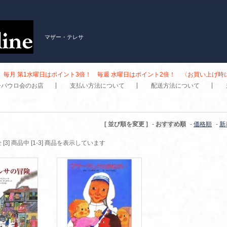
マザー・テレサ
毎月 第1水曜日はポイント3倍！ 毎週 水曜日はポイント2倍！ 〈お買い上げ
子パウロ会のお店
支払い方法について
配送方法について
[ 並び順を変更 ]
-
おすすめ順
-
価格順
-
新
 [3] 商品中 [1-3] 商品を表示しています