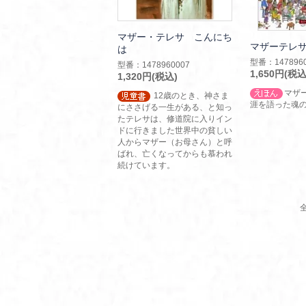
マザー・テレサ こんにち
マザーテレ
は
型番：1478960
型番：1478960007
1,650円(税込
1,320円(税込)
マザ
12歳のとき、神さま
涯を語った魂
にささげる一生がある、と知っ
たテレサは、修道院に入りイン
ドに行きました世界中の貧しい
人からマザー（お母さん）と呼
ばれ、亡くなってからも慕われ
続けています。
全