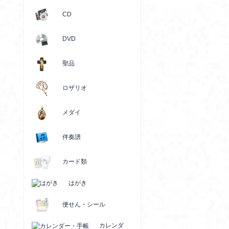
CD
DVD
聖品
ロザリオ
メダイ
伴奏譜
カード類
はがき
便せん・シール
カレンダ