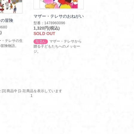
マザー・テレサのおねがい
サの冒険
型番：1478960096
680
1,320円(税込)
)
SOLD OUT
ー・テレサの生
マザー・テレサから
の冒険物語。
贈る子どもたちへのメッセー
ジ。
 [3] 商品中 [1-3] 商品を表示しています
1