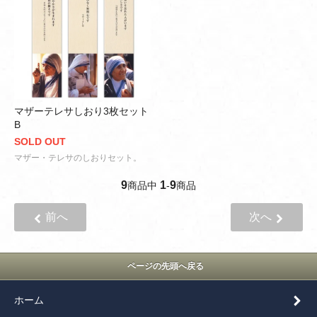
マザーテレサしおり3枚セット
B
SOLD OUT
マザー・テレサのしおりセット。
9
1
9
商品中
-
商品
前へ
次へ
ページの先頭へ戻る
ホーム