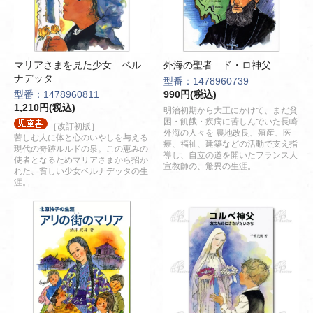
マリアさまを見た少女 ベル
外海の聖者 ド・ロ神父
ナデッタ
型番：1478960739
型番：1478960811
990円(税込)
1,210円(税込)
明治初期から大正にかけて、まだ貧
困・飢餓・疾病に苦しんでいた長崎
［改訂初版］
外海の人々を 農地改良、殖産、医
苦しむ人に体と心のいやしを与える
療、福祉、建築などの活動で支え指
現代の奇跡ルルドの泉。この恵みの
導し、自立の道を開いたフランス人
使者となるためマリアさまから招か
宣教師の、驚異の生涯。
れた、貧しい少女ベルナデッタの生
涯。