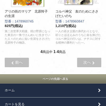
アリの街のマリア 北原怜子
コルベ神父 友のためにささ
の生涯
げたいのち
型番：1478960745
型番：1478960847
825円(税込)
1,210円(税込)
第二次世界大戦後、焼け野原になっ
一人の若き父親の身代わりとなり、
た東京の一角でけんめいに生きてい
祈りとほほえみのうちに命を捧げた
た人々のために短い生涯をささげた
コルベ神父の行いは、ナチスに対す
北原怜子の物語。
る精神の勝利だった―。
4
1
4
商品中
-
商品
前へ
次へ
ページの先頭へ戻る
ホーム
カートを見る