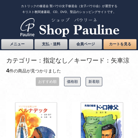
カトリックの修道会 聖パウロ女子修道会（女子パウロ会）が運営する
キリスト教関連書籍、CD、DVD、聖品のショッピングサイトです。
メニュー
支払・送料
会員ページ
カートを見る
カテゴリー：指定なし／キーワード：矢車涼
4
件の商品が見つかりました
おすすめ順
価格順
新着順