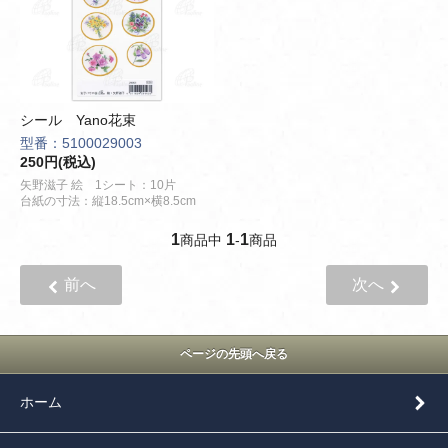
シール Yano花束
型番：5100029003
250円(税込)
矢野滋子 絵 1シート：10片
台紙の寸法：縦18.5cm×横8.5cm
1
1
1
商品中
-
商品
前へ
次へ
ページの先頭へ戻る
ホーム