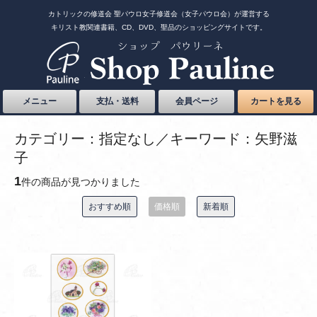
カトリックの修道会 聖パウロ女子修道会（女子パウロ会）が運営する
キリスト教関連書籍、CD、DVD、聖品のショッピングサイトです。
メニュー
支払・送料
会員ページ
カートを見る
カテゴリー：指定なし／キーワード：矢野滋
子
1
件の商品が見つかりました
おすすめ順
価格順
新着順