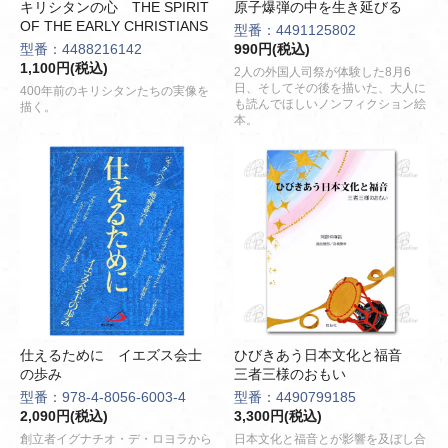
キリシタンの心 THE SPIRIT
原子爆弾の中を生き延びる
OF THE EARLY CHRISTIANS
型番：4491125802
型番：4488216142
990円(税込)
1,100円(税込)
2人の外国人司祭が体験した8月6
日、そしてその後を描いた、大人に
400年前のキリシタンたちの実像を
も読んでほしいノンフィクション絵
描く。
本。
仕えるために イエズス会士
ひびきあう日本文化と福音
の歩み
三者三様のおもい
型番：978-4-8056-6003-4
型番：4490799185
2,090円(税込)
3,300円(税込)
創立者イグナチオ・デ・ロヨラから
日本文化と福音とが影響を及ぼし合