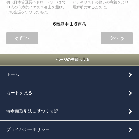
初代日本管区長ペドロ・アルペまで
い、キリストの救いの意義をより一
11人の代表的イエズス会士を選び、
層鮮明にするために。
その生涯をつづったもの。
6
1
6
商品中
-
商品
前へ
次へ
ページの先頭へ戻る
ホーム
カートを見る
特定商取引法に基づく表記
プライバシーポリシー