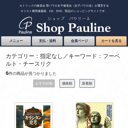
カトリックの修道会 聖パウロ女子修道会（女子パウロ会）が運営する
キリスト教関連書籍、CD、DVD、聖品のショッピングサイトです。
メニュー
支払・送料
会員ページ
カートを見る
カテゴリー：指定なし／キーワード：フーベ
ルト・チースリク
6
件の商品が見つかりました
おすすめ順
価格順
新着順