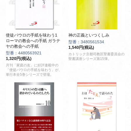
使徒パウロの手紙を味わう1
神の正義といつくしみ
ローマの教会への手紙 ガラテ
型番：3480561534
ヤの教会への手紙
1,540円(税込)
型番：4480563921
カトリック京都司教区聖書委員会の
1,320円(税込)
聖書講座シリーズ第15弾。
月刊「家庭の友」に好評連載中の
「使徒パウロの手紙を味わう」が、
単行本全5巻シリーズで登場。