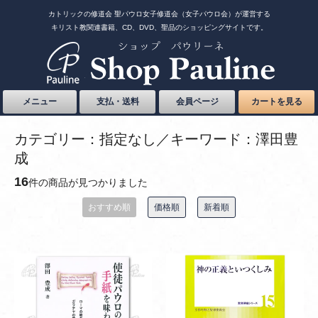
カトリックの修道会 聖パウロ女子修道会（女子パウロ会）が運営する
キリスト教関連書籍、CD、DVD、聖品のショッピングサイトです。
メニュー
支払・送料
会員ページ
カートを見る
カテゴリー：指定なし／キーワード：澤田豊
成
16
件の商品が見つかりました
おすすめ順
価格順
新着順