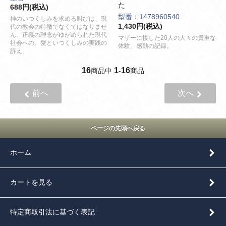
た
688円(税込)
型番：1478960540
神のいつくしみを求める叫びは、現
1,430円(税込)
代の教会の特徴でなくてはなりませ
ん。正義の理念がゆがめられた現代
マザーに接した20人の人々の貴重な
社会への、愛といつくしみの実践の
体験、感動の記録。
訴え。
16
1
16
商品中
-
商品
前へ
次へ
ページの先頭へ戻る
ホーム
カートを見る
特定商取引法に基づく表記