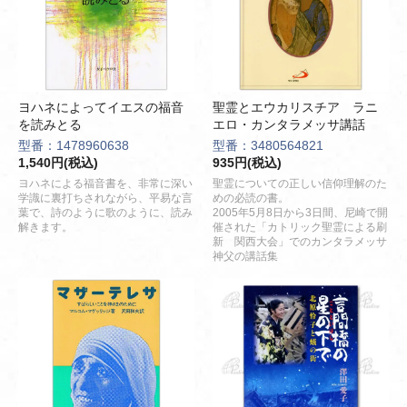
ヨハネによってイエスの福音
聖霊とエウカリスチア ラニ
を読みとる
エロ・カンタラメッサ講話
型番：1478960638
型番：3480564821
1,540円(税込)
935円(税込)
ヨハネによる福音書を、非常に深い
聖霊についての正しい信仰理解のた
学識に裏打ちされながら、平易な言
めの必読の書。
葉で、詩のように歌のように、読み
2005年5月8日から3日間、尼崎で開
解きます。
催された「カトリック聖霊による刷
新 関西大会」でのカンタラメッサ
神父の講話集