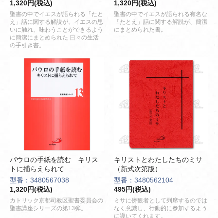
1,320円(税込)
1,320円(税込)
聖書の中でイエスが語られる「たと
聖書の中でイエスが語られる有名な
え」話に関する解説が、イエスの思
「たとえ」話に関する解説が、簡潔
いに触れ、味わうことができるよう
にまとめられた書。
に簡潔にまとめられた 日々の生活
の手引き書。
パウロの手紙を読む キリス
キリストとわたしたちのミサ
トに捕らえられて
（新式次第版）
型番：3480567038
型番：3480562104
1,320円(税込)
495円(税込)
カトリック京都司教区聖書委員会の
ミサに傍観者として列席するのでは
聖書講座シリーズの第13弾。
なく意識し、行動的に参加するよう
に導いてくれます。