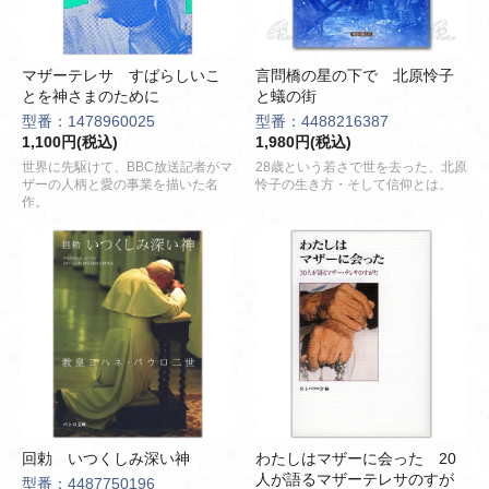
マザーテレサ すばらしいこ
言問橋の星の下で 北原怜子
とを神さまのために
と蟻の街
型番：1478960025
型番：4488216387
1,100円(税込)
1,980円(税込)
世界に先駆けて、BBC放送記者がマ
28歳という若さで世を去った、北原
ザーの人柄と愛の事業を描いた名
怜子の生き方・そして信仰とは。
作。
回勅 いつくしみ深い神
わたしはマザーに会った 20
人が語るマザーテレサのすが
型番：4487750196