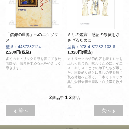
「信仰の世界」へのエクソダ
ミサの鑑賞 感謝の祭儀をさ
ス
さげるために
型番：4487232124
型番：978-4-87232-103-6
2,200円(税込)
1,320円(税込)
多くのカトリック司祭を育ててきた
カトリックの信仰内容を表すミサを
老師が、信仰を求める人をやさしく
正しく見つめ、味わうために。イエ
導きます。
ス・キリストとその弟子たちが示し
た、圧倒的な愛とゆるしの姿を感じ
取る体験へと導く。日本カトリック
典礼委員会担当司教・白浜満司教推
薦。
2
1
2
商品中
-
商品
前へ
次へ