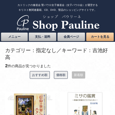
カトリックの修道会 聖パウロ女子修道会（女子パウロ会）が運営する
キリスト教関連書籍、CD、DVD、聖品のショッピングサイトです。
メニュー
支払・送料
会員ページ
カートを見る
カテゴリー：指定なし／キーワード：吉池好
高
2
件の商品が見つかりました
おすすめ順
価格順
新着順