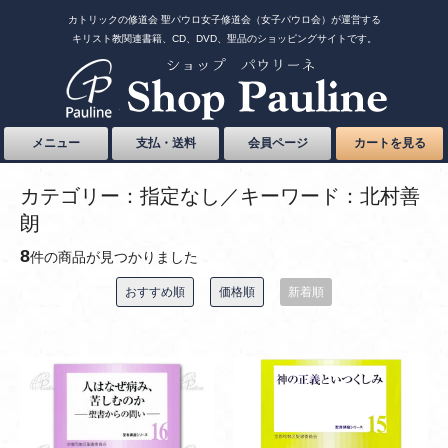
カトリックの修道会 聖パウロ女子修道会（女子パウロ会）が運営する
キリスト教関連書籍、CD、DVD、聖品のショッピングサイトです。
メニュー
支払・送料
会員ページ
カートを見る
カテゴリー：指定なし／キーワード：北村善
朗
8
件の商品が見つかりました
おすすめ順
価格順
新着順