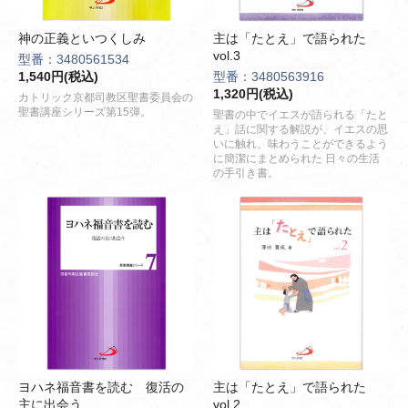
神の正義といつくしみ
主は「たとえ」で語られた
vol.3
型番：3480561534
1,540円(税込)
型番：3480563916
1,320円(税込)
カトリック京都司教区聖書委員会の
聖書講座シリーズ第15弾。
聖書の中でイエスが語られる「たと
え」話に関する解説が、イエスの思
いに触れ、味わうことができるよう
に簡潔にまとめられた 日々の生活
の手引き書。
ヨハネ福音書を読む 復活の
主は「たとえ」で語られた
主に出会う
vol.2