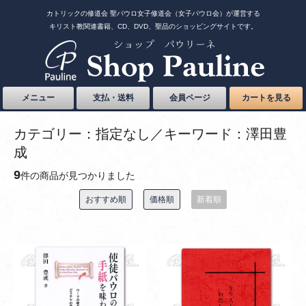
カトリックの修道会 聖パウロ女子修道会（女子パウロ会）が運営する
キリスト教関連書籍、CD、DVD、聖品のショッピングサイトです。
メニュー
支払・送料
会員ページ
カートを見る
カテゴリー：指定なし／キーワード：澤田豊
成
9
件の商品が見つかりました
おすすめ順
価格順
新着順