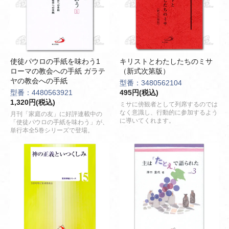
使徒パウロの手紙を味わう1
キリストとわたしたちのミサ
ローマの教会への手紙 ガラテ
（新式次第版）
ヤの教会への手紙
型番：3480562104
型番：4480563921
495円(税込)
1,320円(税込)
ミサに傍観者として列席するのでは
なく意識し、行動的に参加するよう
月刊「家庭の友」に好評連載中の
に導いてくれます。
「使徒パウロの手紙を味わう」が、
単行本全5巻シリーズで登場。