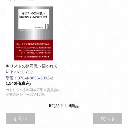
キリストの祭司職へ招かれて
いるわたしたち
型番：978-4-8056-2092-2
1,540円(税込)
カトリック京都司教区聖書委員会の
聖書講座シリーズ第10弾。
9
1
9
商品中
-
商品
前へ
次へ