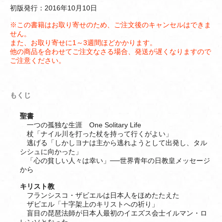
初版発行：2016年10月10日
※この書籍はお取り寄せのため、ご注文後のキャンセルはできま
せん。
また、お取り寄せに1～3週間ほどかかります。
他の商品を合わせてご注文なさる場合、発送が遅くなりますので
ご注意ください。
もくじ
聖書
一つの孤独な生涯 One Solitary Life
杖「ナイル川を打った杖を持って行くがよい」
逃げる「しかしヨナは主から逃れようとして出発し、タル
シシュに向かった」
「心の貧しい人々は幸い」──世界青年の日教皇メッセージ
から
キリスト教
フランシスコ・ザビエルは日本人をほめたたえた
ザビエル「十字架上のキリストへの祈り」
盲目の琵琶法師が日本人最初のイエズス会士イルマン・ロ