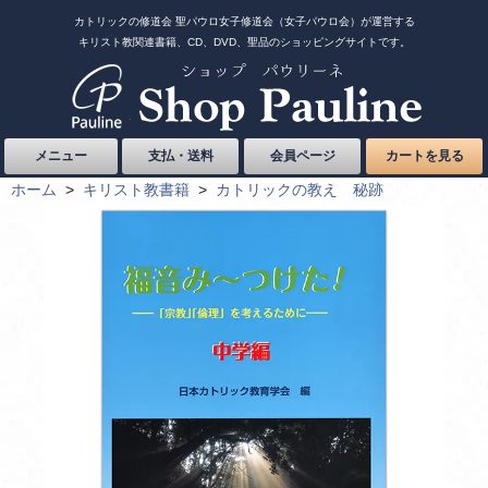
カトリックの修道会 聖パウロ女子修道会（女子パウロ会）が運営する
キリスト教関連書籍、CD、DVD、聖品のショッピングサイトです。
メニュー
支払・送料
会員ページ
カートを見る
ホーム
>
キリスト教書籍
>
カトリックの教え 秘跡