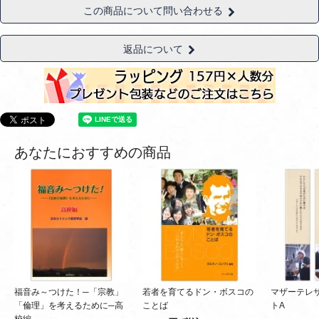
この商品について問い合わせる
返品について
あなたにおすすめの商品
福音み～つけた！─「宗教」
若者を育てるドン・ボスコの
マザーテレ
「倫理」を考えるために─高
ことば
トA
校編