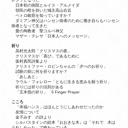
レンソとなった
日本初の病院とルイス・アルメイダ
領民の棺を担いだ城主高山右近
ペトロ岐部を知っていますか？
ダミアン神父はハンセン病者のために働き自らもハンセン
病者となって生きた
愛の殉教者 聖コルベ神父
マザー・テレサ「日本人へのメッセージ」
祈り
高村光太郎「クリスマスの夜」
クリスマスが「喜び」であるために
坂村真民詩集より
クリストファー・ロビンちゃんの「夕べのお祈り」
試験の前に何を祈りますか？
「あしあと」
ラウル・フォレロー「ともに生きる恵みを願う祈り」
祈りには祈りの法則がある
「五本指の祈り」 5 Finger Prayer
こころ
「幸福ハンス」はほんとうにしあわせだったのか
友情について
金子みすゞの詩より
シルバスタインの絵本『おおきな木』は「それで 木は
うれしかった」で終わっている