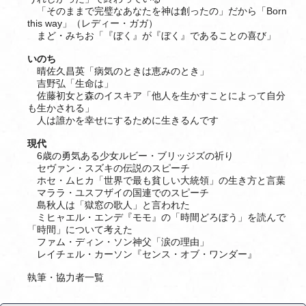
「そのままで完璧なあなたを神は創ったの」だから「Born
this way」（レディー・ガガ）
まど・みちお「『ぼく』が『ぼく』であることの喜び」
いのち
晴佐久昌英「病気のときは恵みのとき」
吉野弘「生命は」
佐藤初女と森のイスキア「他人を生かすことによって自分
も生かされる」
人は誰かを幸せにするために生きるんです
現代
6歳の勇気ある少女ルビー・ブリッジズの祈り
セヴァン・スズキの伝説のスピーチ
ホセ・ムヒカ「世界で最も貧しい大統領」の生き方と言葉
マララ・ユスフザイの国連でのスピーチ
島秋人は「獄窓の歌人」と言われた
ミヒャエル・エンデ『モモ』の「時間どろぼう」を読んで
「時間」について考えた
ファム・ディン・ソン神父「涙の理由」
レイチェル・カーソン『センス・オブ・ワンダー』
執筆・協力者一覧