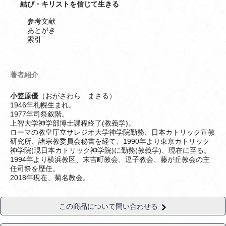
結び・キリストを信じて生きる
参考文献
あとがき
索引
著者紹介
小笠原優
（おがさわら まさる）
1946年札幌生まれ。
1977年司祭叙階。
上智大学神学部博士課程終了(教義学)。
ローマの教皇庁立サレジオ大学神学院勤務、日本カトリック宣教
研究所、諸宗教委員会秘書を経て、1990年より東京カトリック
神学院(現日本カトリック神学院)に勤務(教義学)、現在に至る。
1994年より横浜教区、末吉町教会、逗子教会、藤が丘教会の主
任司祭を歴任。
2018年現在、菊名教会。
この商品について問い合わせる