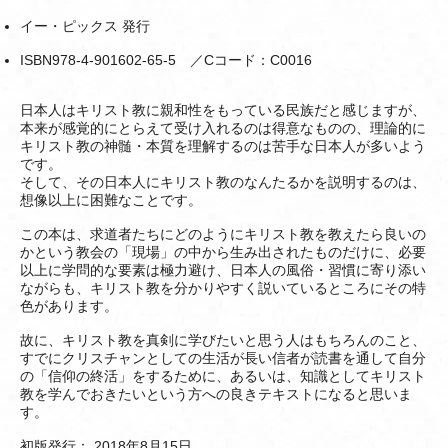
イー・ピックス 発行
ISBN978-4-901602-65-5 ／Cコード：C0016
日本人はキリスト教に親和性をもっている民族だと感じますが、
本来が感覚的にとらえて受け入れるのは得意なものの、理論的に
キリスト教の神髄・本質を理解するのは苦手な日本人が多いよう
です。
そして、その日本人にキリスト教のなんたるかを説明するのは、
想像以上に困難なことです。
この本は、求道者たちにどのようにキリスト教を教えたら良いの
かという教会の「現場」の中から生み出されたものだけに、必要
以上に学問的な要素は極力避け、日本人の風俗・習慣に寄り添い
ながらも、キリスト教を分かりやすく説いているところにその特
色があります。
故に、キリスト教を真剣に学びたいと思う人はもちろんのこと、
すでにクリスチャンとしての生活が長い信者が読書を通して自分
の「信仰の終活」をするために、あるいは、知識としてキリスト
教を学んでおきたいという方への良きテキストになると思いま
す。
初版発行： 2018年8月15日