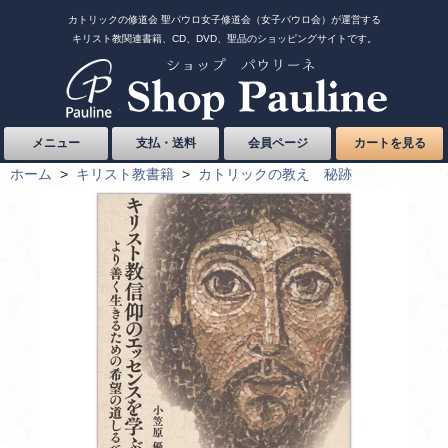
カトリックの修道会 聖パウロ女子修道会（女子パウロ会）が運営する
キリスト教関連書籍、CD、DVD、聖品のショッピングサイトです。
メニュー
支払・送料
会員ページ
カートを見る
ホーム
>
キリスト教書籍
>
カトリックの教え 秘跡