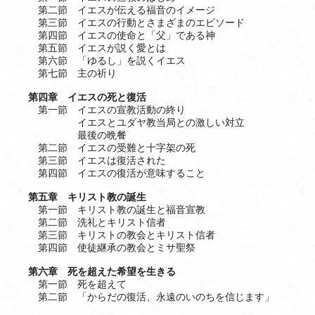
第二節 イエスが伝える福音のイメージ
第三節 イエスの行動とさまざまのエピソード
第四節 イエスの使命と「父」である神
第五節 イエスが説く愛とは
第六節 「ゆるし」を説くイエス
第七節 主の祈り
第四章 イエスの死と復活
第一節 イエスの宣教活動の終り
イエスとユダヤ教当局との激しい対立
最後の晩餐
第二節 イエスの受難と十字架の死
第三節 イエスは復活された
第四節 イエスの復活が意味すること
第五章 キリスト教の誕生
第一節 キリスト教の誕生と福音宣教
第二節 洗礼とキリスト信者
第三節 キリストの教会とキリスト信者
第四節 使徒継承の教会とミサ聖祭
第六章 死を超えた希望を生きる
第一節 死を超えて
第二節 「からだの復活、永遠のいのちを信じます」